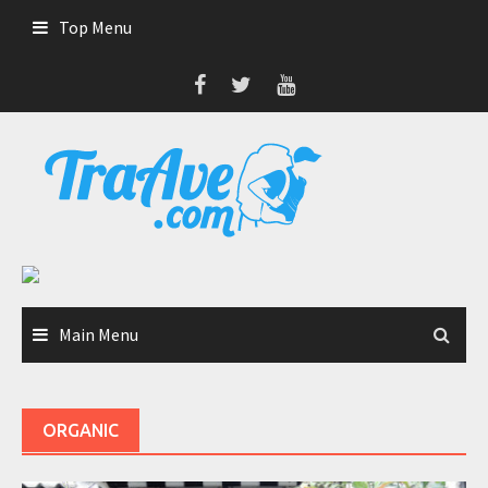
Skip
Top Menu
to
content
Main Menu
ORGANIC