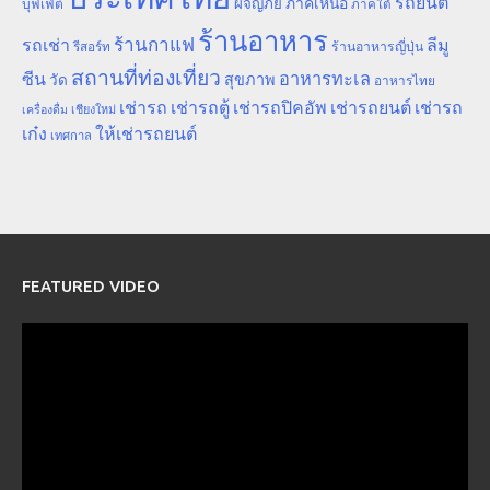
รถยนต์
ภาคเหนือ
ผจญภัย
บุฟเฟ่ต์
ภาคใต้
ร้านอาหาร
ร้านกาแฟ
รถเช่า
ลีมู
รีสอร์ท
ร้านอาหารญี่ปุ่น
สถานที่ท่องเที่ยว
ซีน
อาหารทะเล
สุขภาพ
วัด
อาหารไทย
เช่ารถ
เช่ารถตู้
เช่ารถปิคอัพ
เช่ารถยนต์
เช่ารถ
เชียงใหม่
เครื่องดื่ม
เก๋ง
ให้เช่ารถยนต์
เทศกาล
FEATURED VIDEO