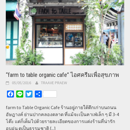
“farm to table organic cafe” ไอศครีมเพื่อสุขภาพ
05/05/2016
TRAAVE PRAEW
Facebook
Line
Twitter
Share
farm to Table Organic Cafe ร้านอยู่ภายใต้ตึกเก่าบนถนน
อัษฎางค์ ย่านปากคลองตลาด ที่แม้จะเป็นคาเฟ่เล็ก ๆ มี 3-4
โต๊ะ แต่ก็เต็มไปด้วยรายละเอียดของการแต่งร้านที่น่ารัก
อบอุ่น ดูเป็นธรรมชาติ
[...]