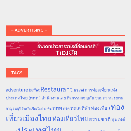
– ADVERTISING –
TAGS
Restaurant
adventure
การท่องเที่ยวแห่ง
buffet
Travel
ประเทศไทย (ททท.) สำนักงานเลย
ขนมหวาน
กิจกรรมผจญภัย
จังหวัด
ท่อง
ททท
ทะเล
ท่องเที่ยว
ที่พัก
ทริค
กาญจนบุรี
จังหวัดเชียงใหม่
ชาพีช
เที่ยวเมืองไทย
ท่องเที่ยวไทย
ธรรมชาติ
บุฟเฟต์
ประเทศไทย