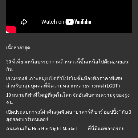
เนื้อหาล่าสุด
30 ที่เที่ยวเหนือบรรยากาศดี หนาวนี้ขึ้นเหนือไปต๊ะต่อนยอน
กัน
เรเนซองส์ เกาะสมุย เปิดตัวโปรโมชั่นห้องพักราคาพิเศษ
สำหรับกลุ่มบุคคลที่มีความหลากหลายทางเพศ (LGBT)
10 สนามกีฬาที่ใหญ่ที่สุดในโลก จัดอันดับตามความจุของฝูง
ชน
เปิดประสบการณ์ค่ำคืนสุดพิเศษ “บาคาร์ดี บาร์ ฮอปปิ้ง” กับ 3
สุดยอดบาร์เทนเดอร์
ถนนคนเดิน Hua Hin Night Market……ที่นี่มีแต่ของอร่อย