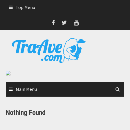
Skip
Top Menu
to
content
Main Menu
Nothing Found