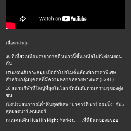
เนื้อหาล่าสุด
30 ที่เที่ยวเหนือบรรยากาศดี หนาวนี้ขึ้นเหนือไปต๊ะต่อนยอน
กัน
เรเนซองส์ เกาะสมุย เปิดตัวโปรโมชั่นห้องพักราคาพิเศษ
สำหรับกลุ่มบุคคลที่มีความหลากหลายทางเพศ (LGBT)
10 สนามกีฬาที่ใหญ่ที่สุดในโลก จัดอันดับตามความจุของฝูง
ชน
เปิดประสบการณ์ค่ำคืนสุดพิเศษ “บาคาร์ดี บาร์ ฮอปปิ้ง” กับ 3
สุดยอดบาร์เทนเดอร์
ถนนคนเดิน Hua Hin Night Market……ที่นี่มีแต่ของอร่อย