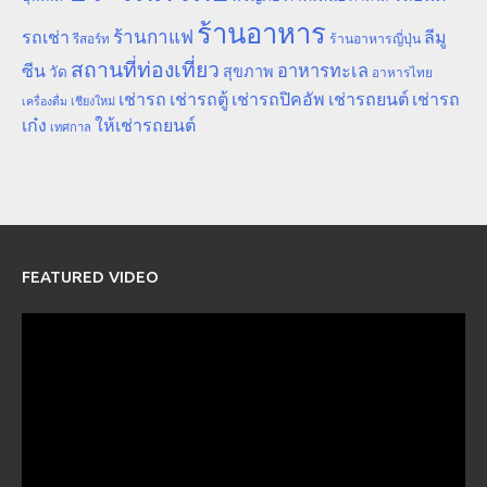
ร้านอาหาร
ร้านกาแฟ
รถเช่า
ลีมู
รีสอร์ท
ร้านอาหารญี่ปุ่น
สถานที่ท่องเที่ยว
ซีน
อาหารทะเล
สุขภาพ
วัด
อาหารไทย
เช่ารถ
เช่ารถตู้
เช่ารถปิคอัพ
เช่ารถยนต์
เช่ารถ
เชียงใหม่
เครื่องดื่ม
เก๋ง
ให้เช่ารถยนต์
เทศกาล
FEATURED VIDEO