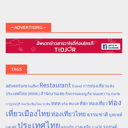
– ADVERTISING –
TAGS
Restaurant
adventure
การท่องเที่ยวแห่ง
buffet
Travel
ประเทศไทย (ททท.) สำนักงานเลย
ขนมหวาน
กิจกรรมผจญภัย
จังหวัด
ท่อง
ททท
ทะเล
ท่องเที่ยว
ที่พัก
ทริค
กาญจนบุรี
จังหวัดเชียงใหม่
ชาพีช
เที่ยวเมืองไทย
ท่องเที่ยวไทย
ธรรมชาติ
บุฟเฟต์
ประเทศไทย
รถยนต์
ภาคเหนือ
ผจญภัย
บุฟเฟ่ต์
ภาคใต้