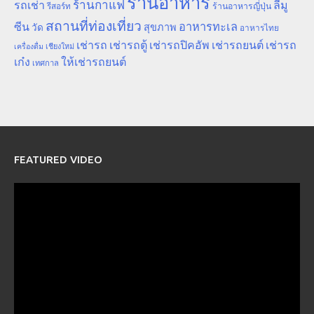
ร้านอาหาร
ร้านกาแฟ
รถเช่า
ลีมู
รีสอร์ท
ร้านอาหารญี่ปุ่น
สถานที่ท่องเที่ยว
ซีน
อาหารทะเล
สุขภาพ
วัด
อาหารไทย
เช่ารถ
เช่ารถตู้
เช่ารถปิคอัพ
เช่ารถยนต์
เช่ารถ
เชียงใหม่
เครื่องดื่ม
เก๋ง
ให้เช่ารถยนต์
เทศกาล
FEATURED VIDEO