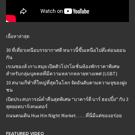
เนื้อหาล่าสุด
30 ที่เที่ยวเหนือบรรยากาศดี หนาวนี้ขึ้นเหนือไปต๊ะต่อนยอน
กัน
เรเนซองส์ เกาะสมุย เปิดตัวโปรโมชั่นห้องพักราคาพิเศษ
สำหรับกลุ่มบุคคลที่มีความหลากหลายทางเพศ (LGBT)
10 สนามกีฬาที่ใหญ่ที่สุดในโลก จัดอันดับตามความจุของฝูง
ชน
เปิดประสบการณ์ค่ำคืนสุดพิเศษ “บาคาร์ดี บาร์ ฮอปปิ้ง” กับ 3
สุดยอดบาร์เทนเดอร์
ถนนคนเดิน Hua Hin Night Market……ที่นี่มีแต่ของอร่อย
FEATURED VIDEO