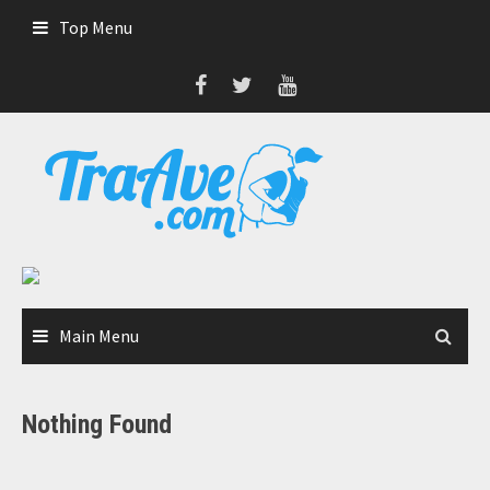
Skip
Top Menu
to
content
Main Menu
Nothing Found