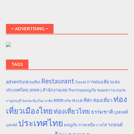
– ADVERTISING –
TAGS
Restaurant
adventure
การท่องเที่ยวแห่ง
buffet
Travel
ประเทศไทย (ททท.) สำนักงานเลย
ขนมหวาน
กิจกรรมผจญภัย
จังหวัด
ท่อง
ททท
ทะเล
ท่องเที่ยว
ที่พัก
ทริค
กาญจนบุรี
จังหวัดเชียงใหม่
ชาพีช
เที่ยวเมืองไทย
ท่องเที่ยวไทย
ธรรมชาติ
บุฟเฟต์
ประเทศไทย
รถยนต์
ภาคเหนือ
ผจญภัย
บุฟเฟ่ต์
ภาคใต้