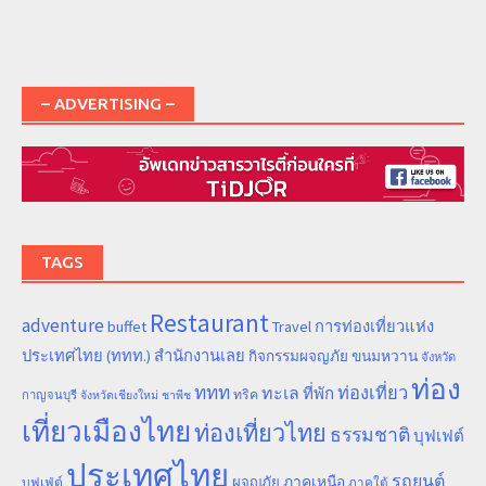
– ADVERTISING –
TAGS
Restaurant
adventure
การท่องเที่ยวแห่ง
buffet
Travel
ประเทศไทย (ททท.) สำนักงานเลย
ขนมหวาน
กิจกรรมผจญภัย
จังหวัด
ท่อง
ททท
ทะเล
ท่องเที่ยว
ที่พัก
ทริค
กาญจนบุรี
จังหวัดเชียงใหม่
ชาพีช
เที่ยวเมืองไทย
ท่องเที่ยวไทย
ธรรมชาติ
บุฟเฟต์
ประเทศไทย
รถยนต์
ภาคเหนือ
ผจญภัย
บุฟเฟ่ต์
ภาคใต้