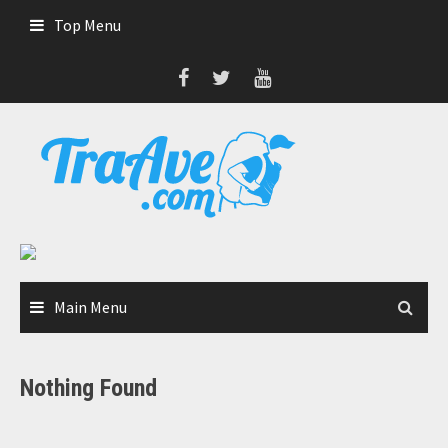
Skip
Top Menu
to
content
Main Menu
Nothing Found