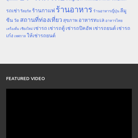
ร้านอาหาร
ร้านกาแฟ
รถเช่า
ลีมู
รีสอร์ท
ร้านอาหารญี่ปุ่น
สถานที่ท่องเที่ยว
ซีน
อาหารทะเล
สุขภาพ
วัด
อาหารไทย
เช่ารถ
เช่ารถตู้
เช่ารถปิคอัพ
เช่ารถยนต์
เช่ารถ
เชียงใหม่
เครื่องดื่ม
เก๋ง
ให้เช่ารถยนต์
เทศกาล
FEATURED VIDEO