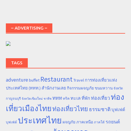
– ADVERTISING –
TAGS
Restaurant
adventure
การท่องเที่ยวแห่ง
buffet
Travel
ประเทศไทย (ททท.) สำนักงานเลย
ขนมหวาน
กิจกรรมผจญภัย
จังหวัด
ท่อง
ททท
ทะเล
ท่องเที่ยว
ที่พัก
ทริค
กาญจนบุรี
จังหวัดเชียงใหม่
ชาพีช
เที่ยวเมืองไทย
ท่องเที่ยวไทย
ธรรมชาติ
บุฟเฟต์
ประเทศไทย
รถยนต์
ภาคเหนือ
ผจญภัย
บุฟเฟ่ต์
ภาคใต้