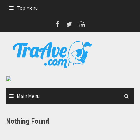
Skip
Top Menu
to
content
Main Menu
Nothing Found