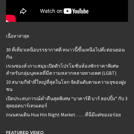
เนื้อหาล่าสุด
30 ที่เที่ยวเหนือบรรยากาศดี หนาวนี้ขึ้นเหนือไปต๊ะต่อนยอน
กัน
เรเนซองส์ เกาะสมุย เปิดตัวโปรโมชั่นห้องพักราคาพิเศษ
สำหรับกลุ่มบุคคลที่มีความหลากหลายทางเพศ (LGBT)
10 สนามกีฬาที่ใหญ่ที่สุดในโลก จัดอันดับตามความจุของฝูง
ชน
เปิดประสบการณ์ค่ำคืนสุดพิเศษ “บาคาร์ดี บาร์ ฮอปปิ้ง” กับ 3
สุดยอดบาร์เทนเดอร์
ถนนคนเดิน Hua Hin Night Market……ที่นี่มีแต่ของอร่อย
FEATURED VIDEO