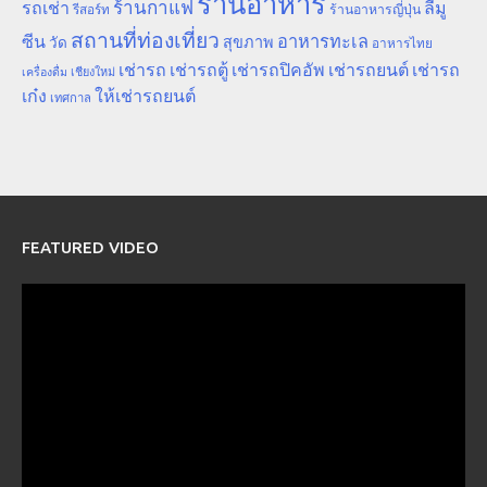
ร้านอาหาร
ร้านกาแฟ
รถเช่า
ลีมู
รีสอร์ท
ร้านอาหารญี่ปุ่น
สถานที่ท่องเที่ยว
ซีน
อาหารทะเล
สุขภาพ
วัด
อาหารไทย
เช่ารถ
เช่ารถตู้
เช่ารถปิคอัพ
เช่ารถยนต์
เช่ารถ
เชียงใหม่
เครื่องดื่ม
เก๋ง
ให้เช่ารถยนต์
เทศกาล
FEATURED VIDEO