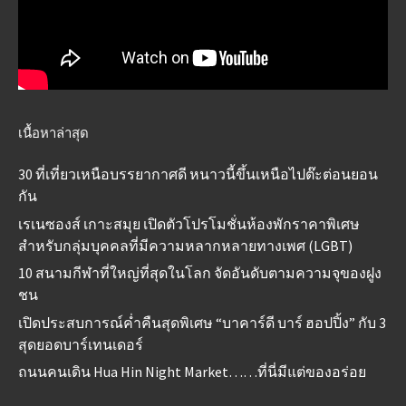
เนื้อหาล่าสุด
30 ที่เที่ยวเหนือบรรยากาศดี หนาวนี้ขึ้นเหนือไปต๊ะต่อนยอน
กัน
เรเนซองส์ เกาะสมุย เปิดตัวโปรโมชั่นห้องพักราคาพิเศษ
สำหรับกลุ่มบุคคลที่มีความหลากหลายทางเพศ (LGBT)
10 สนามกีฬาที่ใหญ่ที่สุดในโลก จัดอันดับตามความจุของฝูง
ชน
เปิดประสบการณ์ค่ำคืนสุดพิเศษ “บาคาร์ดี บาร์ ฮอปปิ้ง” กับ 3
สุดยอดบาร์เทนเดอร์
ถนนคนเดิน Hua Hin Night Market……ที่นี่มีแต่ของอร่อย