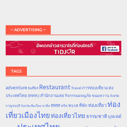
– ADVERTISING –
TAGS
Restaurant
adventure
การท่องเที่ยวแห่ง
buffet
Travel
ประเทศไทย (ททท.) สำนักงานเลย
ขนมหวาน
กิจกรรมผจญภัย
จังหวัด
ท่อง
ททท
ทะเล
ท่องเที่ยว
ที่พัก
ทริค
กาญจนบุรี
จังหวัดเชียงใหม่
ชาพีช
เที่ยวเมืองไทย
ท่องเที่ยวไทย
ธรรมชาติ
บุฟเฟต์
ประเทศไทย