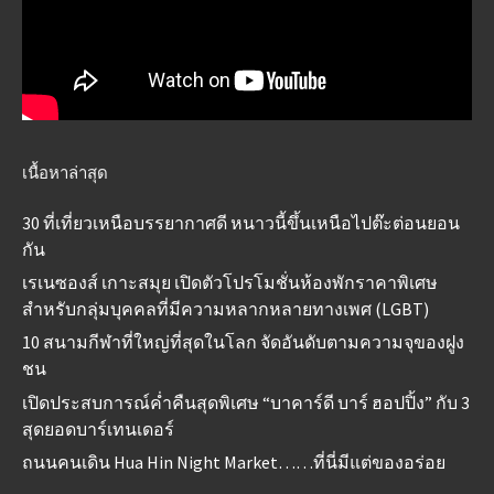
เนื้อหาล่าสุด
30 ที่เที่ยวเหนือบรรยากาศดี หนาวนี้ขึ้นเหนือไปต๊ะต่อนยอน
กัน
เรเนซองส์ เกาะสมุย เปิดตัวโปรโมชั่นห้องพักราคาพิเศษ
สำหรับกลุ่มบุคคลที่มีความหลากหลายทางเพศ (LGBT)
10 สนามกีฬาที่ใหญ่ที่สุดในโลก จัดอันดับตามความจุของฝูง
ชน
เปิดประสบการณ์ค่ำคืนสุดพิเศษ “บาคาร์ดี บาร์ ฮอปปิ้ง” กับ 3
สุดยอดบาร์เทนเดอร์
ถนนคนเดิน Hua Hin Night Market……ที่นี่มีแต่ของอร่อย