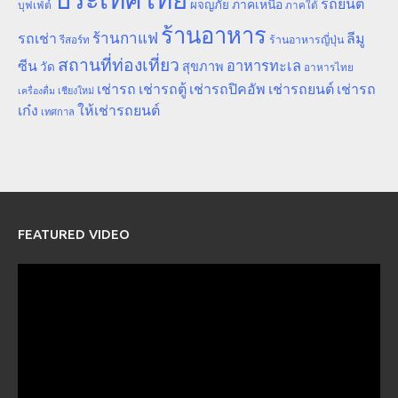
รถยนต์
ภาคเหนือ
ผจญภัย
บุฟเฟ่ต์
ภาคใต้
ร้านอาหาร
ร้านกาแฟ
รถเช่า
ลีมู
รีสอร์ท
ร้านอาหารญี่ปุ่น
สถานที่ท่องเที่ยว
ซีน
อาหารทะเล
สุขภาพ
วัด
อาหารไทย
เช่ารถ
เช่ารถตู้
เช่ารถปิคอัพ
เช่ารถยนต์
เช่ารถ
เชียงใหม่
เครื่องดื่ม
เก๋ง
ให้เช่ารถยนต์
เทศกาล
FEATURED VIDEO