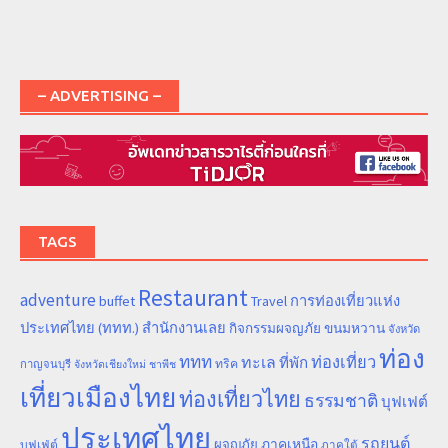
– ADVERTISING –
TAGS
Restaurant
adventure
การท่องเที่ยวแห่ง
buffet
Travel
ประเทศไทย (ททท.) สำนักงานเลย
ขนมหวาน
กิจกรรมผจญภัย
จังหวัด
ท่อง
ททท
ทะเล
ท่องเที่ยว
ที่พัก
ทริค
กาญจนบุรี
จังหวัดเชียงใหม่
ชาพีช
เที่ยวเมืองไทย
ท่องเที่ยวไทย
ธรรมชาติ
บุฟเฟต์
ประเทศไทย
รถยนต์
ภาคเหนือ
ผจญภัย
บุฟเฟ่ต์
ภาคใต้