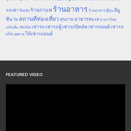
ร้านอาหาร
ร้านกาแฟ
รถเช่า
ลีมู
รีสอร์ท
ร้านอาหารญี่ปุ่น
สถานที่ท่องเที่ยว
ซีน
อาหารทะเล
สุขภาพ
วัด
อาหารไทย
เช่ารถ
เช่ารถตู้
เช่ารถปิคอัพ
เช่ารถยนต์
เช่ารถ
เชียงใหม่
เครื่องดื่ม
เก๋ง
ให้เช่ารถยนต์
เทศกาล
FEATURED VIDEO