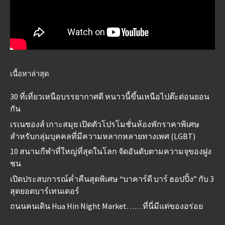
เนื้อหาล่าสุด
30 ที่เที่ยวเหนือบรรยากาศดี หนาวนี้ขึ้นเหนือไปต๊ะต่อนยอน
กัน
เรเนซองส์ เกาะสมุย เปิดตัวโปรโมชั่นห้องพักราคาพิเศษ
สำหรับกลุ่มบุคคลที่มีความหลากหลายทางเพศ (LGBT)
10 สนามกีฬาที่ใหญ่ที่สุดในโลก จัดอันดับตามความจุของฝูง
ชน
เปิดประสบการณ์ค่ำคืนสุดพิเศษ “บาคาร์ดี บาร์ ฮอปปิ้ง” กับ 3
สุดยอดบาร์เทนเดอร์
ถนนคนเดิน Hua Hin Night Market……ที่นี่มีแต่ของอร่อย