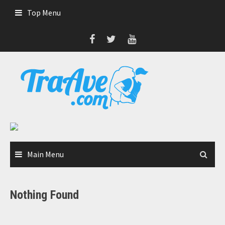
Skip
Top Menu
to
content
Main Menu
Nothing Found