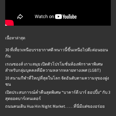
เนื้อหาล่าสุด
30 ที่เที่ยวเหนือบรรยากาศดี หนาวนี้ขึ้นเหนือไปต๊ะต่อนยอน
กัน
เรเนซองส์ เกาะสมุย เปิดตัวโปรโมชั่นห้องพักราคาพิเศษ
สำหรับกลุ่มบุคคลที่มีความหลากหลายทางเพศ (LGBT)
10 สนามกีฬาที่ใหญ่ที่สุดในโลก จัดอันดับตามความจุของฝูง
ชน
เปิดประสบการณ์ค่ำคืนสุดพิเศษ “บาคาร์ดี บาร์ ฮอปปิ้ง” กับ 3
สุดยอดบาร์เทนเดอร์
ถนนคนเดิน Hua Hin Night Market……ที่นี่มีแต่ของอร่อย