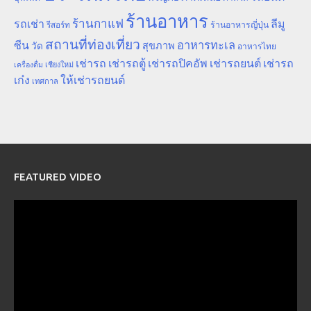
ร้านอาหาร
ร้านกาแฟ
รถเช่า
ลีมู
รีสอร์ท
ร้านอาหารญี่ปุ่น
สถานที่ท่องเที่ยว
ซีน
อาหารทะเล
สุขภาพ
วัด
อาหารไทย
เช่ารถ
เช่ารถตู้
เช่ารถปิคอัพ
เช่ารถยนต์
เช่ารถ
เชียงใหม่
เครื่องดื่ม
เก๋ง
ให้เช่ารถยนต์
เทศกาล
FEATURED VIDEO