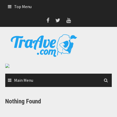
Skip
Top Menu
to
content
Main Menu
Nothing Found