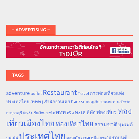
– ADVERTISING –
TAGS
Restaurant
adventure
การท่องเที่ยวแห่ง
buffet
Travel
ประเทศไทย (ททท.) สำนักงานเลย
ขนมหวาน
กิจกรรมผจญภัย
จังหวัด
ท่อง
ททท
ทะเล
ท่องเที่ยว
ที่พัก
ทริค
กาญจนบุรี
จังหวัดเชียงใหม่
ชาพีช
เที่ยวเมืองไทย
ท่องเที่ยวไทย
ธรรมชาติ
บุฟเฟต์
ประเทศไทย
รถยนต์
ภาคเหนือ
ผจญภัย
บุฟเฟ่ต์
ภาคใต้