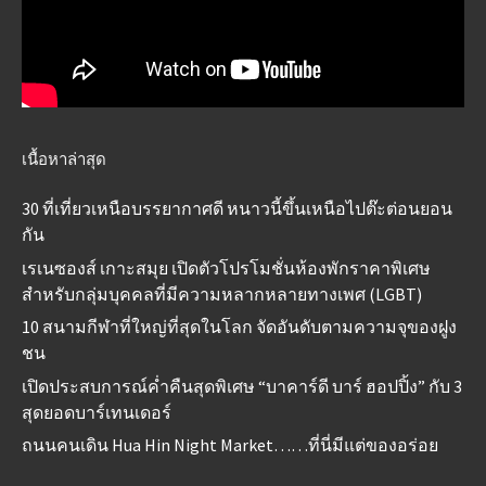
เนื้อหาล่าสุด
30 ที่เที่ยวเหนือบรรยากาศดี หนาวนี้ขึ้นเหนือไปต๊ะต่อนยอน
กัน
เรเนซองส์ เกาะสมุย เปิดตัวโปรโมชั่นห้องพักราคาพิเศษ
สำหรับกลุ่มบุคคลที่มีความหลากหลายทางเพศ (LGBT)
10 สนามกีฬาที่ใหญ่ที่สุดในโลก จัดอันดับตามความจุของฝูง
ชน
เปิดประสบการณ์ค่ำคืนสุดพิเศษ “บาคาร์ดี บาร์ ฮอปปิ้ง” กับ 3
สุดยอดบาร์เทนเดอร์
ถนนคนเดิน Hua Hin Night Market……ที่นี่มีแต่ของอร่อย