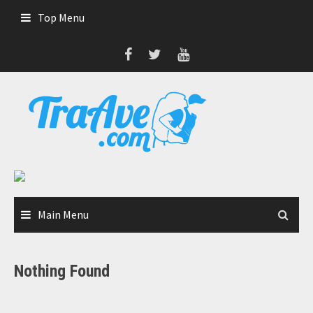
Skip
Top Menu
to
content
Main Menu
Nothing Found