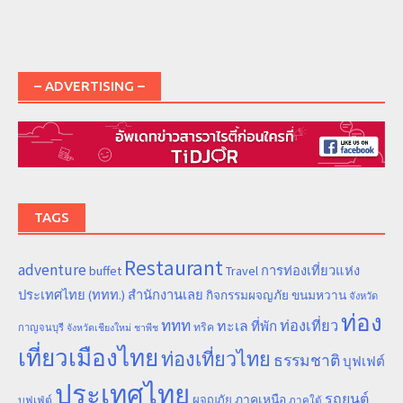
– ADVERTISING –
TAGS
Restaurant
adventure
การท่องเที่ยวแห่ง
buffet
Travel
ประเทศไทย (ททท.) สำนักงานเลย
ขนมหวาน
กิจกรรมผจญภัย
จังหวัด
ท่อง
ททท
ทะเล
ท่องเที่ยว
ที่พัก
ทริค
กาญจนบุรี
จังหวัดเชียงใหม่
ชาพีช
เที่ยวเมืองไทย
ท่องเที่ยวไทย
ธรรมชาติ
บุฟเฟต์
ประเทศไทย
รถยนต์
ภาคเหนือ
ผจญภัย
บุฟเฟ่ต์
ภาคใต้