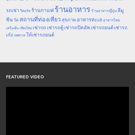
ร้านอาหาร
ร้านกาแฟ
รถเช่า
ลีมู
รีสอร์ท
ร้านอาหารญี่ปุ่น
สถานที่ท่องเที่ยว
ซีน
อาหารทะเล
สุขภาพ
วัด
อาหารไทย
เช่ารถ
เช่ารถตู้
เช่ารถปิคอัพ
เช่ารถยนต์
เช่ารถ
เชียงใหม่
เครื่องดื่ม
เก๋ง
ให้เช่ารถยนต์
เทศกาล
FEATURED VIDEO