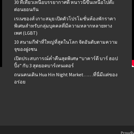
30 ที่เที่ยวเหนือบรรยากาศดี หนาวนี้ขึ้นเหนือไปต๊ะ
ต่อนยอนกัน
เรเนซองส์ เกาะสมุย เปิดตัวโปรโมชั่นห้องพักราคา
พิเศษสำหรับกลุ่มบุคคลที่มีความหลากหลายทาง
เพศ (LGBT)
10 สนามกีฬาที่ใหญ่ที่สุดในโลก จัดอันดับตามความ
จุของฝูงชน
เปิดประสบการณ์ค่ำคืนสุดพิเศษ “บาคาร์ดี บาร์ ฮอป
ปิ้ง” กับ 3 สุดยอดบาร์เทนเดอร์
ถนนคนเดิน Hua Hin Night Market……ที่นี่มีแต่ของ
อร่อย
Proudl