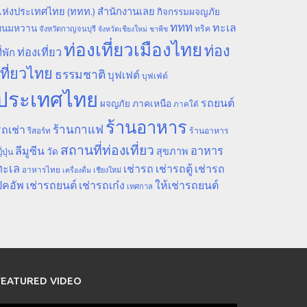
ห่งประเทศไทย (ททท.) สำนักงานเลย
กิจกรรมผจญภัย
ททท
ทะเล
ขนมหวาน
ทริค
จังหวัดกาญจนบุรี
จังหวัดเชียงใหม่
ชาพีช
ท่องเที่ยวเมืองไทย
ท่อง
ท่องเที่ยว
ี่พัก
เที่ยวไทย
ธรรมชาติ
บุฟเฟต์
บุฟเฟ่ต์
ประเทศไทย
รถยนต์
ภาคเหนือ
ผจญภัย
ภาคใต้
ร้านอาหาร
ร้านกาแฟ
ถเช่า
รีสอร์ท
ร้านอาหาร
สถานที่ท่องเที่ยว
ลีมูซีน
อาหาร
สุขภาพ
วัด
ี่ปุ่น
ทะเล
เช่ารถ
เช่ารถตู้
เช่ารถ
อาหารไทย
เชียงใหม่
เครื่องดื่ม
ิคอัพ
เช่ารถยนต์
เช่ารถเก๋ง
ให้เช่ารถยนต์
เทศกาล
FEATURED VIDEO