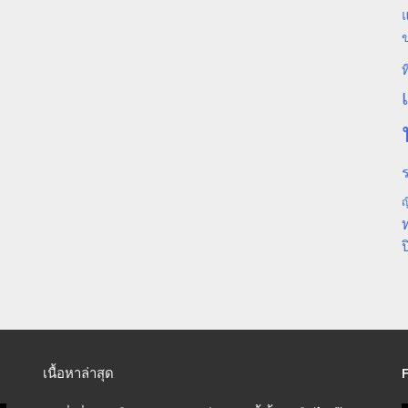
แ
ท
ร
ญ
ป
เนื้อหาล่าสุด