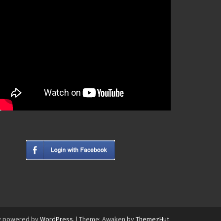
y powered by
WordPress
.
|
Theme: Awaken by
ThemezHut
.