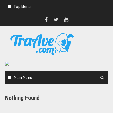
Skip
Top Menu
to
content
Main Menu
Nothing Found