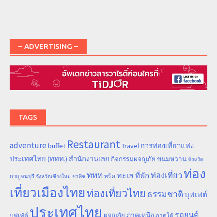
– ADVERTISING –
TAGS
Restaurant
adventure
การท่องเที่ยวแห่ง
buffet
Travel
ประเทศไทย (ททท.) สำนักงานเลย
ขนมหวาน
กิจกรรมผจญภัย
จังหวัด
ท่อง
ททท
ทะเล
ท่องเที่ยว
ที่พัก
ทริค
กาญจนบุรี
จังหวัดเชียงใหม่
ชาพีช
เที่ยวเมืองไทย
ท่องเที่ยวไทย
ธรรมชาติ
บุฟเฟต์
ประเทศไทย
รถยนต์
ภาคเหนือ
ผจญภัย
บุฟเฟ่ต์
ภาคใต้