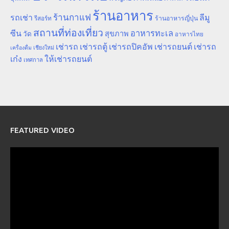
ร้านอาหาร
ร้านกาแฟ
รถเช่า
ลีมู
รีสอร์ท
ร้านอาหารญี่ปุ่น
สถานที่ท่องเที่ยว
ซีน
อาหารทะเล
สุขภาพ
วัด
อาหารไทย
เช่ารถ
เช่ารถตู้
เช่ารถปิคอัพ
เช่ารถยนต์
เช่ารถ
เชียงใหม่
เครื่องดื่ม
เก๋ง
ให้เช่ารถยนต์
เทศกาล
FEATURED VIDEO