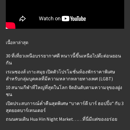
เนื้อหาล่าสุด
30 ที่เที่ยวเหนือบรรยากาศดี หนาวนี้ขึ้นเหนือไปต๊ะต่อนยอน
กัน
เรเนซองส์ เกาะสมุย เปิดตัวโปรโมชั่นห้องพักราคาพิเศษ
สำหรับกลุ่มบุคคลที่มีความหลากหลายทางเพศ (LGBT)
10 สนามกีฬาที่ใหญ่ที่สุดในโลก จัดอันดับตามความจุของฝูง
ชน
เปิดประสบการณ์ค่ำคืนสุดพิเศษ “บาคาร์ดี บาร์ ฮอปปิ้ง” กับ 3
สุดยอดบาร์เทนเดอร์
ถนนคนเดิน Hua Hin Night Market……ที่นี่มีแต่ของอร่อย