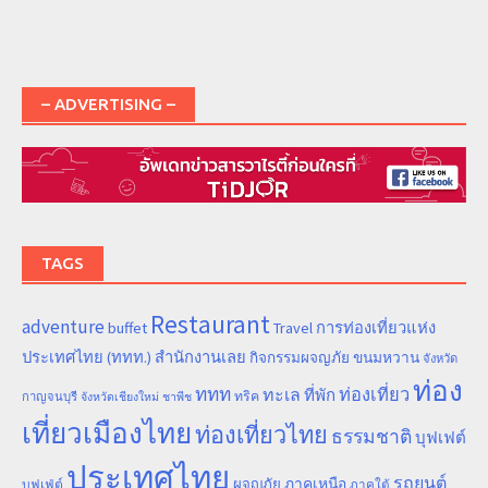
– ADVERTISING –
TAGS
Restaurant
adventure
การท่องเที่ยวแห่ง
buffet
Travel
ประเทศไทย (ททท.) สำนักงานเลย
ขนมหวาน
กิจกรรมผจญภัย
จังหวัด
ท่อง
ททท
ทะเล
ท่องเที่ยว
ที่พัก
ทริค
กาญจนบุรี
จังหวัดเชียงใหม่
ชาพีช
เที่ยวเมืองไทย
ท่องเที่ยวไทย
ธรรมชาติ
บุฟเฟต์
ประเทศไทย
รถยนต์
ภาคเหนือ
ผจญภัย
บุฟเฟ่ต์
ภาคใต้