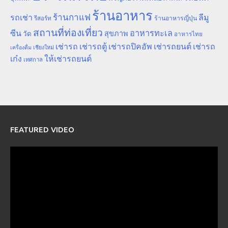
ร้านอาหาร
ร้านกาแฟ
รถเช่า
ลีมู
รีสอร์ท
ร้านอาหารญี่ปุ่น
สถานที่ท่องเที่ยว
ซีน
อาหารทะเล
สุขภาพ
วัด
อาหารไทย
เช่ารถ
เช่ารถตู้
เช่ารถปิคอัพ
เช่ารถยนต์
เช่ารถ
เชียงใหม่
เครื่องดื่ม
เก๋ง
ให้เช่ารถยนต์
เทศกาล
FEATURED VIDEO