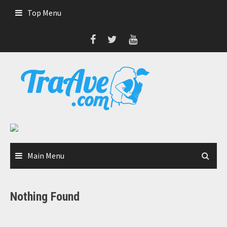
Skip
Top Menu
to
content
Main Menu
Nothing Found