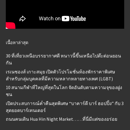
เนื้อหาล่าสุด
30 ที่เที่ยวเหนือบรรยากาศดี หนาวนี้ขึ้นเหนือไปต๊ะต่อนยอน
กัน
เรเนซองส์ เกาะสมุย เปิดตัวโปรโมชั่นห้องพักราคาพิเศษ
สำหรับกลุ่มบุคคลที่มีความหลากหลายทางเพศ (LGBT)
10 สนามกีฬาที่ใหญ่ที่สุดในโลก จัดอันดับตามความจุของฝูง
ชน
เปิดประสบการณ์ค่ำคืนสุดพิเศษ “บาคาร์ดี บาร์ ฮอปปิ้ง” กับ 3
สุดยอดบาร์เทนเดอร์
ถนนคนเดิน Hua Hin Night Market……ที่นี่มีแต่ของอร่อย