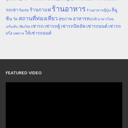
ร้านอาหาร
ร้านกาแฟ
รถเช่า
ลีมู
รีสอร์ท
ร้านอาหารญี่ปุ่น
สถานที่ท่องเที่ยว
ซีน
อาหารทะเล
สุขภาพ
วัด
อาหารไทย
เช่ารถ
เช่ารถตู้
เช่ารถปิคอัพ
เช่ารถยนต์
เช่ารถ
เชียงใหม่
เครื่องดื่ม
เก๋ง
ให้เช่ารถยนต์
เทศกาล
FEATURED VIDEO