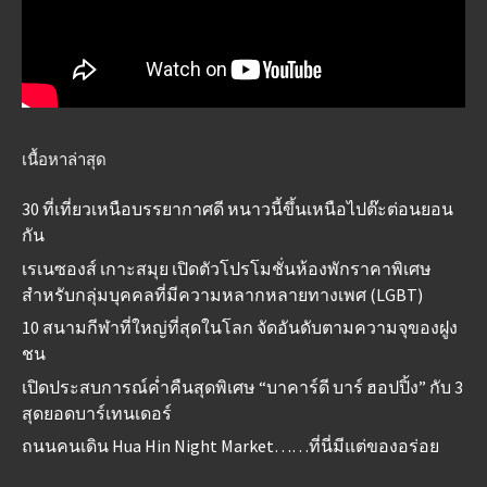
เนื้อหาล่าสุด
30 ที่เที่ยวเหนือบรรยากาศดี หนาวนี้ขึ้นเหนือไปต๊ะต่อนยอน
กัน
เรเนซองส์ เกาะสมุย เปิดตัวโปรโมชั่นห้องพักราคาพิเศษ
สำหรับกลุ่มบุคคลที่มีความหลากหลายทางเพศ (LGBT)
10 สนามกีฬาที่ใหญ่ที่สุดในโลก จัดอันดับตามความจุของฝูง
ชน
เปิดประสบการณ์ค่ำคืนสุดพิเศษ “บาคาร์ดี บาร์ ฮอปปิ้ง” กับ 3
สุดยอดบาร์เทนเดอร์
ถนนคนเดิน Hua Hin Night Market……ที่นี่มีแต่ของอร่อย