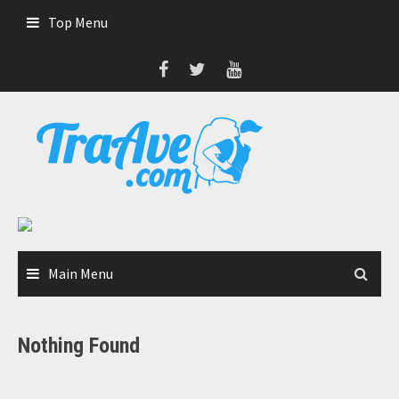
Skip
Top Menu
to
content
Main Menu
Nothing Found