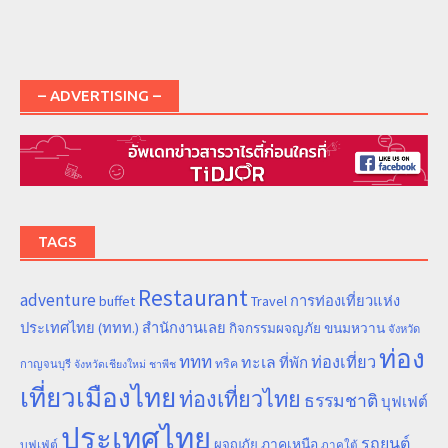
– ADVERTISING –
TAGS
Restaurant
adventure
การท่องเที่ยวแห่ง
buffet
Travel
ประเทศไทย (ททท.) สำนักงานเลย
ขนมหวาน
กิจกรรมผจญภัย
จังหวัด
ท่อง
ททท
ทะเล
ท่องเที่ยว
ที่พัก
ทริค
กาญจนบุรี
จังหวัดเชียงใหม่
ชาพีช
เที่ยวเมืองไทย
ท่องเที่ยวไทย
ธรรมชาติ
บุฟเฟต์
ประเทศไทย
รถยนต์
ภาคเหนือ
ผจญภัย
บุฟเฟ่ต์
ภาคใต้