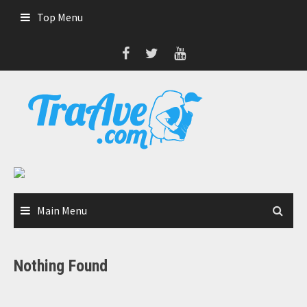
Skip
Top Menu
to
content
Main Menu
Nothing Found