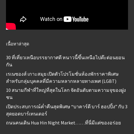
เนื้อหาล่าสุด
30 ที่เที่ยวเหนือบรรยากาศดี หนาวนี้ขึ้นเหนือไปต๊ะต่อนยอน
กัน
เรเนซองส์ เกาะสมุย เปิดตัวโปรโมชั่นห้องพักราคาพิเศษ
สำหรับกลุ่มบุคคลที่มีความหลากหลายทางเพศ (LGBT)
10 สนามกีฬาที่ใหญ่ที่สุดในโลก จัดอันดับตามความจุของฝูง
ชน
เปิดประสบการณ์ค่ำคืนสุดพิเศษ “บาคาร์ดี บาร์ ฮอปปิ้ง” กับ 3
สุดยอดบาร์เทนเดอร์
ถนนคนเดิน Hua Hin Night Market……ที่นี่มีแต่ของอร่อย