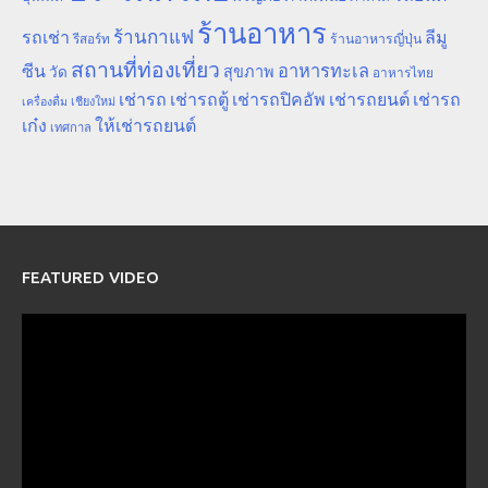
ร้านอาหาร
ร้านกาแฟ
รถเช่า
ลีมู
รีสอร์ท
ร้านอาหารญี่ปุ่น
สถานที่ท่องเที่ยว
ซีน
อาหารทะเล
สุขภาพ
วัด
อาหารไทย
เช่ารถ
เช่ารถตู้
เช่ารถปิคอัพ
เช่ารถยนต์
เช่ารถ
เชียงใหม่
เครื่องดื่ม
เก๋ง
ให้เช่ารถยนต์
เทศกาล
FEATURED VIDEO