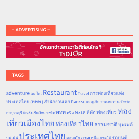
– ADVERTISING –
TAGS
Restaurant
adventure
การท่องเที่ยวแห่ง
buffet
Travel
ประเทศไทย (ททท.) สำนักงานเลย
ขนมหวาน
กิจกรรมผจญภัย
จังหวัด
ท่อง
ททท
ทะเล
ท่องเที่ยว
ที่พัก
ทริค
กาญจนบุรี
จังหวัดเชียงใหม่
ชาพีช
เที่ยวเมืองไทย
ท่องเที่ยวไทย
ธรรมชาติ
บุฟเฟต์
ประเทศไทย
รถยนต์
ภาคเหนือ
ผจญภัย
บุฟเฟ่ต์
ภาคใต้