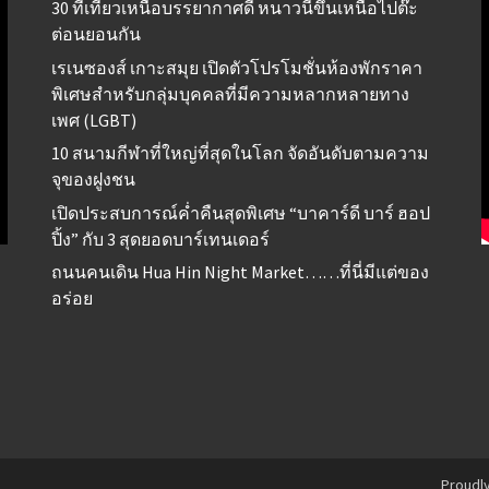
30 ที่เที่ยวเหนือบรรยากาศดี หนาวนี้ขึ้นเหนือไปต๊ะ
ต่อนยอนกัน
เรเนซองส์ เกาะสมุย เปิดตัวโปรโมชั่นห้องพักราคา
พิเศษสำหรับกลุ่มบุคคลที่มีความหลากหลายทาง
เพศ (LGBT)
10 สนามกีฬาที่ใหญ่ที่สุดในโลก จัดอันดับตามความ
จุของฝูงชน
เปิดประสบการณ์ค่ำคืนสุดพิเศษ “บาคาร์ดี บาร์ ฮอป
ปิ้ง” กับ 3 สุดยอดบาร์เทนเดอร์
ถนนคนเดิน Hua Hin Night Market……ที่นี่มีแต่ของ
อร่อย
Proudl