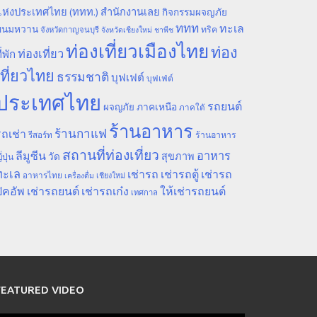
ห่งประเทศไทย (ททท.) สำนักงานเลย
กิจกรรมผจญภัย
ททท
ทะเล
ขนมหวาน
ทริค
จังหวัดกาญจนบุรี
จังหวัดเชียงใหม่
ชาพีช
ท่องเที่ยวเมืองไทย
ท่อง
ท่องเที่ยว
ี่พัก
เที่ยวไทย
ธรรมชาติ
บุฟเฟต์
บุฟเฟ่ต์
ประเทศไทย
รถยนต์
ภาคเหนือ
ผจญภัย
ภาคใต้
ร้านอาหาร
ร้านกาแฟ
ถเช่า
รีสอร์ท
ร้านอาหาร
สถานที่ท่องเที่ยว
ลีมูซีน
อาหาร
สุขภาพ
วัด
ี่ปุ่น
ทะเล
เช่ารถ
เช่ารถตู้
เช่ารถ
อาหารไทย
เชียงใหม่
เครื่องดื่ม
ิคอัพ
เช่ารถยนต์
เช่ารถเก๋ง
ให้เช่ารถยนต์
เทศกาล
FEATURED VIDEO