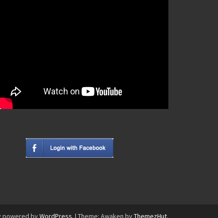
y powered by
WordPress
.
|
Theme: Awaken by
ThemezHut
.