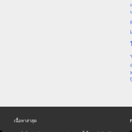
แ
ท
ร
ญ
ป
เนื้อหาล่าสุด