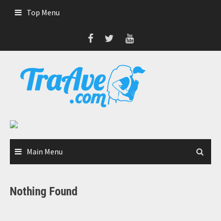
Skip
Top Menu
to
content
Main Menu
Nothing Found