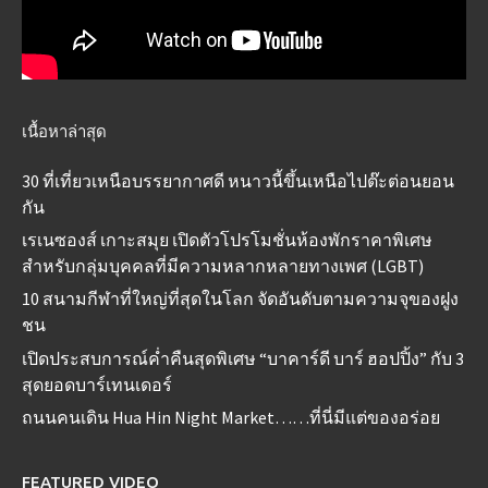
เนื้อหาล่าสุด
30 ที่เที่ยวเหนือบรรยากาศดี หนาวนี้ขึ้นเหนือไปต๊ะต่อนยอน
กัน
เรเนซองส์ เกาะสมุย เปิดตัวโปรโมชั่นห้องพักราคาพิเศษ
สำหรับกลุ่มบุคคลที่มีความหลากหลายทางเพศ (LGBT)
10 สนามกีฬาที่ใหญ่ที่สุดในโลก จัดอันดับตามความจุของฝูง
ชน
เปิดประสบการณ์ค่ำคืนสุดพิเศษ “บาคาร์ดี บาร์ ฮอปปิ้ง” กับ 3
สุดยอดบาร์เทนเดอร์
ถนนคนเดิน Hua Hin Night Market……ที่นี่มีแต่ของอร่อย
FEATURED VIDEO