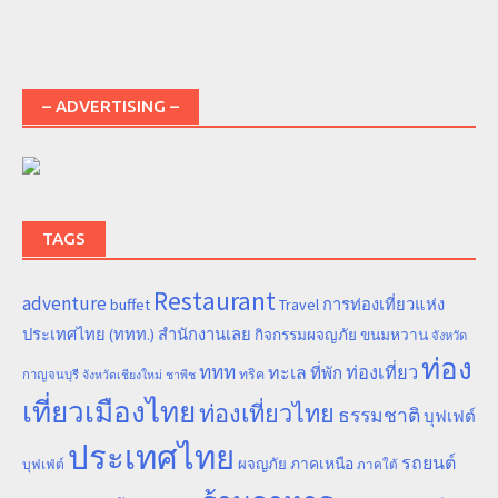
– ADVERTISING –
TAGS
Restaurant
adventure
การท่องเที่ยวแห่ง
buffet
Travel
ประเทศไทย (ททท.) สำนักงานเลย
ขนมหวาน
กิจกรรมผจญภัย
จังหวัด
ท่อง
ททท
ทะเล
ท่องเที่ยว
ที่พัก
ทริค
กาญจนบุรี
จังหวัดเชียงใหม่
ชาพีช
เที่ยวเมืองไทย
ท่องเที่ยวไทย
ธรรมชาติ
บุฟเฟต์
ประเทศไทย
รถยนต์
ภาคเหนือ
ผจญภัย
บุฟเฟ่ต์
ภาคใต้