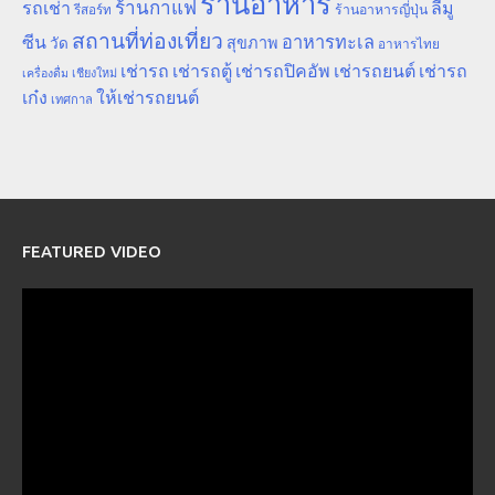
ร้านอาหาร
ร้านกาแฟ
รถเช่า
ลีมู
รีสอร์ท
ร้านอาหารญี่ปุ่น
สถานที่ท่องเที่ยว
ซีน
อาหารทะเล
สุขภาพ
วัด
อาหารไทย
เช่ารถ
เช่ารถตู้
เช่ารถปิคอัพ
เช่ารถยนต์
เช่ารถ
เชียงใหม่
เครื่องดื่ม
เก๋ง
ให้เช่ารถยนต์
เทศกาล
FEATURED VIDEO