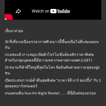
เนื้อหาล่าสุด
30 ที่เที่ยวเหนือบรรยากาศดี หนาวนี้ขึ้นเหนือไปต๊ะต่อนยอน
กัน
เรเนซองส์ เกาะสมุย เปิดตัวโปรโมชั่นห้องพักราคาพิเศษ
สำหรับกลุ่มบุคคลที่มีความหลากหลายทางเพศ (LGBT)
10 สนามกีฬาที่ใหญ่ที่สุดในโลก จัดอันดับตามความจุของฝูง
ชน
เปิดประสบการณ์ค่ำคืนสุดพิเศษ “บาคาร์ดี บาร์ ฮอปปิ้ง” กับ 3
สุดยอดบาร์เทนเดอร์
ถนนคนเดิน Hua Hin Night Market……ที่นี่มีแต่ของอร่อย