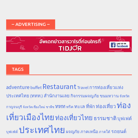
– ADVERTISING –
TAGS
Restaurant
adventure
การท่องเที่ยวแห่ง
buffet
Travel
ประเทศไทย (ททท.) สำนักงานเลย
ขนมหวาน
กิจกรรมผจญภัย
จังหวัด
ท่อง
ททท
ทะเล
ท่องเที่ยว
ที่พัก
ทริค
กาญจนบุรี
จังหวัดเชียงใหม่
ชาพีช
เที่ยวเมืองไทย
ท่องเที่ยวไทย
ธรรมชาติ
บุฟเฟต์
ประเทศไทย
รถยนต์
ภาคเหนือ
ผจญภัย
บุฟเฟ่ต์
ภาคใต้