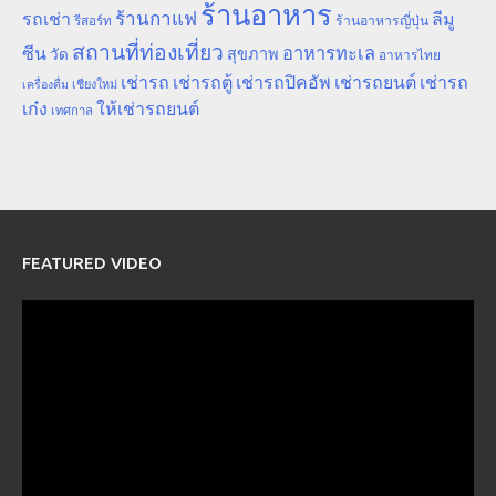
ร้านอาหาร
ร้านกาแฟ
รถเช่า
ลีมู
รีสอร์ท
ร้านอาหารญี่ปุ่น
สถานที่ท่องเที่ยว
ซีน
อาหารทะเล
สุขภาพ
วัด
อาหารไทย
เช่ารถ
เช่ารถตู้
เช่ารถปิคอัพ
เช่ารถยนต์
เช่ารถ
เชียงใหม่
เครื่องดื่ม
เก๋ง
ให้เช่ารถยนต์
เทศกาล
FEATURED VIDEO