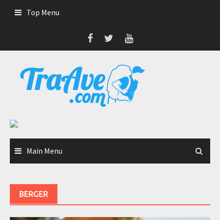
Skip
Top Menu
to
content
Main Menu
BERGER