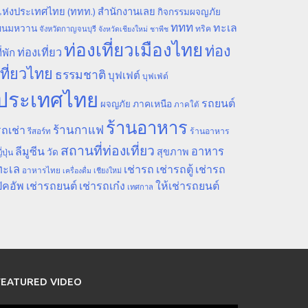
ห่งประเทศไทย (ททท.) สำนักงานเลย
กิจกรรมผจญภัย
ททท
ทะเล
ขนมหวาน
ทริค
จังหวัดกาญจนบุรี
จังหวัดเชียงใหม่
ชาพีช
ท่องเที่ยวเมืองไทย
ท่อง
ท่องเที่ยว
ี่พัก
เที่ยวไทย
ธรรมชาติ
บุฟเฟต์
บุฟเฟ่ต์
ประเทศไทย
รถยนต์
ภาคเหนือ
ผจญภัย
ภาคใต้
ร้านอาหาร
ร้านกาแฟ
ถเช่า
รีสอร์ท
ร้านอาหาร
สถานที่ท่องเที่ยว
ลีมูซีน
อาหาร
สุขภาพ
วัด
ี่ปุ่น
ทะเล
เช่ารถ
เช่ารถตู้
เช่ารถ
อาหารไทย
เชียงใหม่
เครื่องดื่ม
ิคอัพ
เช่ารถยนต์
เช่ารถเก๋ง
ให้เช่ารถยนต์
เทศกาล
FEATURED VIDEO