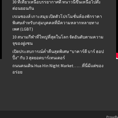
30 ที่เที่ยวเหนือบรรยากาศดี หนาวนี้ขึ้นเหนือไปต๊ะ
ต่อนยอนกัน
เรเนซองส์ เกาะสมุย เปิดตัวโปรโมชั่นห้องพักราคา
พิเศษสำหรับกลุ่มบุคคลที่มีความหลากหลายทาง
เพศ (LGBT)
10 สนามกีฬาที่ใหญ่ที่สุดในโลก จัดอันดับตามความ
จุของฝูงชน
เปิดประสบการณ์ค่ำคืนสุดพิเศษ “บาคาร์ดี บาร์ ฮอป
ปิ้ง” กับ 3 สุดยอดบาร์เทนเดอร์
ถนนคนเดิน Hua Hin Night Market……ที่นี่มีแต่ของ
อร่อย
Proudl