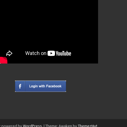
y powered by
WordPress
.
|
Theme: Awaken by
ThemezHut
.