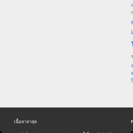
แ
ท
ร
ญ
ป
เนื้อหาล่าสุด