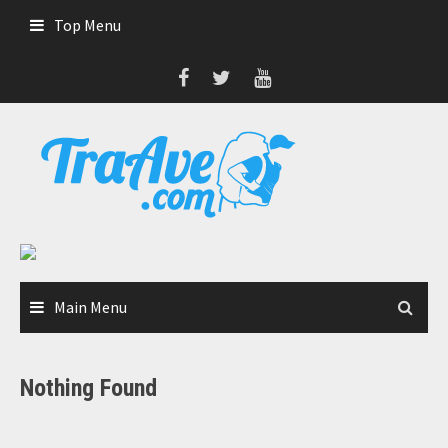
Skip
Top Menu
to
content
Main Menu
Nothing Found