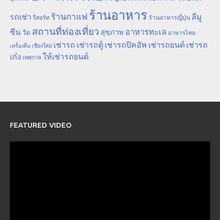
ร้านอาหาร
ร้านกาแฟ
รถเช่า
ลีมู
รีสอร์ท
ร้านอาหารญี่ปุ่น
สถานที่ท่องเที่ยว
ซีน
อาหารทะเล
สุขภาพ
วัด
อาหารไทย
เช่ารถ
เช่ารถตู้
เช่ารถปิคอัพ
เช่ารถยนต์
เช่ารถ
เชียงใหม่
เครื่องดื่ม
เก๋ง
ให้เช่ารถยนต์
เทศกาล
FEATURED VIDEO