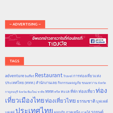
– ADVERTISING –
TAGS
Restaurant
adventure
การท่องเที่ยวแห่ง
buffet
Travel
ประเทศไทย (ททท.) สำนักงานเลย
ขนมหวาน
กิจกรรมผจญภัย
จังหวัด
ท่อง
ททท
ทะเล
ท่องเที่ยว
ที่พัก
ทริค
กาญจนบุรี
จังหวัดเชียงใหม่
ชาพีช
เที่ยวเมืองไทย
ท่องเที่ยวไทย
ธรรมชาติ
บุฟเฟต์
ประเทศไทย
รถยนต์
ภาคเหนือ
ผจญภัย
บุฟเฟ่ต์
ภาคใต้