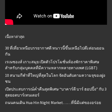
เนื้อหาล่าสุด
30 ที่เที่ยวเหนือบรรยากาศดี หนาวนี้ขึ้นเหนือไปต๊ะต่อนยอน
กัน
เรเนซองส์ เกาะสมุย เปิดตัวโปรโมชั่นห้องพักราคาพิเศษ
สำหรับกลุ่มบุคคลที่มีความหลากหลายทางเพศ (LGBT)
10 สนามกีฬาที่ใหญ่ที่สุดในโลก จัดอันดับตามความจุของฝูง
ชน
เปิดประสบการณ์ค่ำคืนสุดพิเศษ “บาคาร์ดี บาร์ ฮอปปิ้ง” กับ 3
สุดยอดบาร์เทนเดอร์
ถนนคนเดิน Hua Hin Night Market……ที่นี่มีแต่ของอร่อย