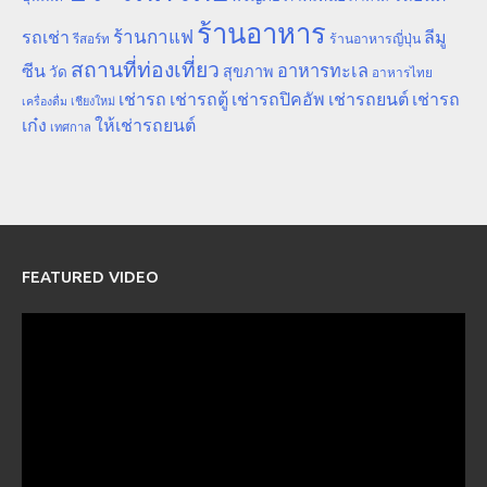
ร้านอาหาร
ร้านกาแฟ
รถเช่า
ลีมู
รีสอร์ท
ร้านอาหารญี่ปุ่น
สถานที่ท่องเที่ยว
ซีน
อาหารทะเล
สุขภาพ
วัด
อาหารไทย
เช่ารถ
เช่ารถตู้
เช่ารถปิคอัพ
เช่ารถยนต์
เช่ารถ
เชียงใหม่
เครื่องดื่ม
เก๋ง
ให้เช่ารถยนต์
เทศกาล
FEATURED VIDEO