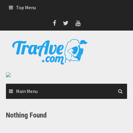
Skip
Top Menu
to
content
Main Menu
Nothing Found