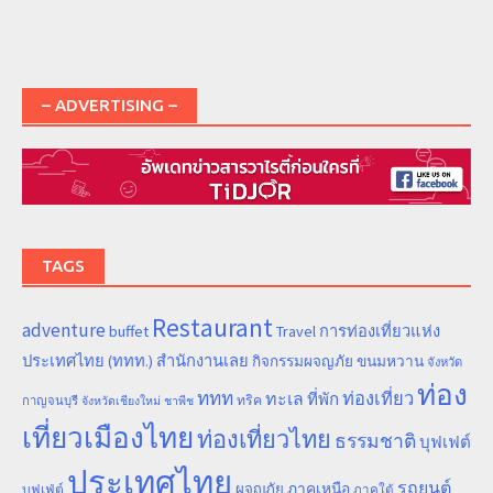
– ADVERTISING –
TAGS
Restaurant
adventure
การท่องเที่ยวแห่ง
buffet
Travel
ประเทศไทย (ททท.) สำนักงานเลย
ขนมหวาน
กิจกรรมผจญภัย
จังหวัด
ท่อง
ททท
ทะเล
ท่องเที่ยว
ที่พัก
ทริค
กาญจนบุรี
จังหวัดเชียงใหม่
ชาพีช
เที่ยวเมืองไทย
ท่องเที่ยวไทย
ธรรมชาติ
บุฟเฟต์
ประเทศไทย
รถยนต์
ภาคเหนือ
ผจญภัย
บุฟเฟ่ต์
ภาคใต้