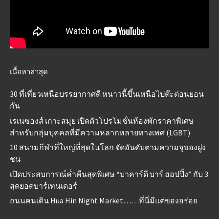
เนื้อหาล่าสุด
30 ที่เที่ยวเหนือบรรยากาศดี หนาวนี้ขึ้นเหนือไปต๊ะต่อนยอน
กัน
เรเนซองส์ เกาะสมุย เปิดตัวโปรโมชั่นห้องพักราคาพิเศษ
สำหรับกลุ่มบุคคลที่มีความหลากหลายทางเพศ (LGBT)
10 สนามกีฬาที่ใหญ่ที่สุดในโลก จัดอันดับตามความจุของฝูง
ชน
เปิดประสบการณ์ค่ำคืนสุดพิเศษ “บาคาร์ดี บาร์ ฮอปปิ้ง” กับ 3
สุดยอดบาร์เทนเดอร์
ถนนคนเดิน Hua Hin Night Market……ที่นี่มีแต่ของอร่อย