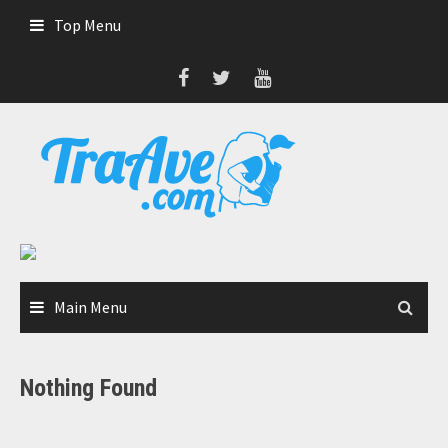
Skip
Top Menu
to
content
Main Menu
Nothing Found