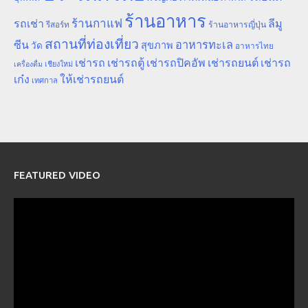
ร้านอาหาร
ร้านกาแฟ
รถเช่า
ลีมู
รีสอร์ท
ร้านอาหารญี่ปุ่น
สถานที่ท่องเที่ยว
ซีน
อาหารทะเล
สุขภาพ
วัด
อาหารไทย
เช่ารถ
เช่ารถตู้
เช่ารถปิคอัพ
เช่ารถยนต์
เช่ารถ
เชียงใหม่
เครื่องดื่ม
เก๋ง
ให้เช่ารถยนต์
เทศกาล
FEATURED VIDEO