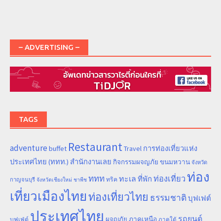
– ADVERTISING –
TAGS
Restaurant
adventure
การท่องเที่ยวแห่ง
buffet
Travel
ประเทศไทย (ททท.) สำนักงานเลย
ขนมหวาน
กิจกรรมผจญภัย
จังหวัด
ท่อง
ททท
ทะเล
ท่องเที่ยว
ที่พัก
ทริค
กาญจนบุรี
จังหวัดเชียงใหม่
ชาพีช
เที่ยวเมืองไทย
ท่องเที่ยวไทย
ธรรมชาติ
บุฟเฟต์
ประเทศไทย
รถยนต์
ภาคเหนือ
ผจญภัย
บุฟเฟ่ต์
ภาคใต้