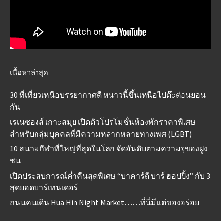
เนื้อหาล่าสุด
30 ที่เที่ยวเหนือบรรยากาศดี หนาวนี้ขึ้นเหนือไปต๊ะต่อนยอน
กัน
เรเนซองส์ เกาะสมุย เปิดตัวโปรโมชั่นห้องพักราคาพิเศษ
สำหรับกลุ่มบุคคลที่มีความหลากหลายทางเพศ (LGBT)
10 สนามกีฬาที่ใหญ่ที่สุดในโลก จัดอันดับตามความจุของฝูง
ชน
เปิดประสบการณ์ค่ำคืนสุดพิเศษ “บาคาร์ดี บาร์ ฮอปปิ้ง” กับ 3
สุดยอดบาร์เทนเดอร์
ถนนคนเดิน Hua Hin Night Market……ที่นี่มีแต่ของอร่อย