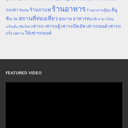
ร้านอาหาร
ร้านกาแฟ
รถเช่า
ลีมู
รีสอร์ท
ร้านอาหารญี่ปุ่น
สถานที่ท่องเที่ยว
ซีน
อาหารทะเล
สุขภาพ
วัด
อาหารไทย
เช่ารถ
เช่ารถตู้
เช่ารถปิคอัพ
เช่ารถยนต์
เช่ารถ
เชียงใหม่
เครื่องดื่ม
เก๋ง
ให้เช่ารถยนต์
เทศกาล
FEATURED VIDEO