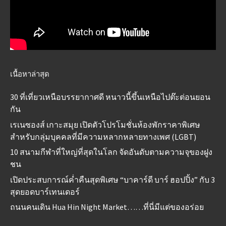
เนื้อหาล่าสุด
30 ที่เที่ยวเหนือบรรยากาศดี หนาวนี้ขึ้นเหนือไปต๊ะต่อนยอน
กัน
เรเนซองส์ เกาะสมุย เปิดตัวโปรโมชั่นห้องพักราคาพิเศษ
สำหรับกลุ่มบุคคลที่มีความหลากหลายทางเพศ (LGBT)
10 สนามกีฬาที่ใหญ่ที่สุดในโลก จัดอันดับตามความจุของฝูง
ชน
เปิดประสบการณ์ค่ำคืนสุดพิเศษ “บาคาร์ดี บาร์ ฮอปปิ้ง” กับ 3
สุดยอดบาร์เทนเดอร์
ถนนคนเดิน Hua Hin Night Market……ที่นี่มีแต่ของอร่อย