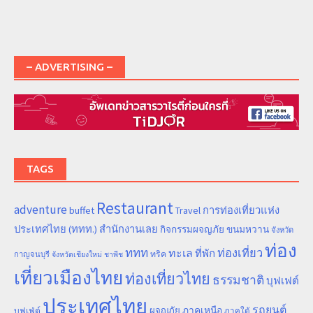
– ADVERTISING –
TAGS
Restaurant
adventure
การท่องเที่ยวแห่ง
buffet
Travel
ประเทศไทย (ททท.) สำนักงานเลย
ขนมหวาน
กิจกรรมผจญภัย
จังหวัด
ท่อง
ททท
ทะเล
ท่องเที่ยว
ที่พัก
ทริค
กาญจนบุรี
จังหวัดเชียงใหม่
ชาพีช
เที่ยวเมืองไทย
ท่องเที่ยวไทย
ธรรมชาติ
บุฟเฟต์
ประเทศไทย
รถยนต์
ภาคเหนือ
ผจญภัย
บุฟเฟ่ต์
ภาคใต้