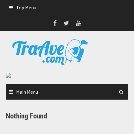
Skip
Top Menu
to
content
Main Menu
Nothing Found