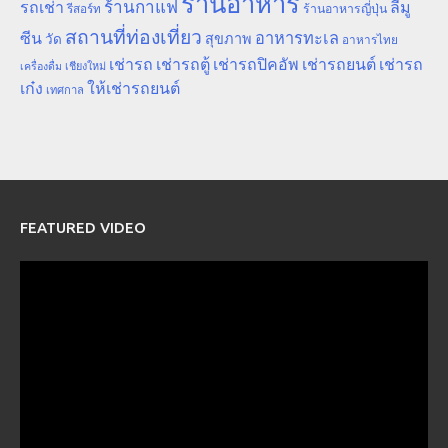
ร้านอาหาร
ร้านกาแฟ
รถเช่า
ลีมู
รีสอร์ท
ร้านอาหารญี่ปุ่น
สถานที่ท่องเที่ยว
ซีน
อาหารทะเล
สุขภาพ
วัด
อาหารไทย
เช่ารถ
เช่ารถตู้
เช่ารถปิคอัพ
เช่ารถยนต์
เช่ารถ
เชียงใหม่
เครื่องดื่ม
เก๋ง
ให้เช่ารถยนต์
เทศกาล
FEATURED VIDEO