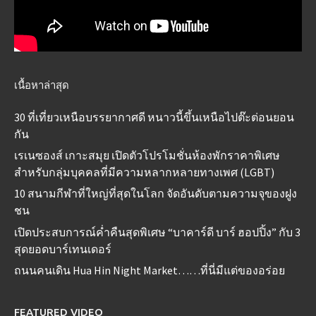
เนื้อหาล่าสุด
30 ที่เที่ยวเหนือบรรยากาศดี หนาวนี้ขึ้นเหนือไปต๊ะต่อนยอน
กัน
เรเนซองส์ เกาะสมุย เปิดตัวโปรโมชั่นห้องพักราคาพิเศษ
สำหรับกลุ่มบุคคลที่มีความหลากหลายทางเพศ (LGBT)
10 สนามกีฬาที่ใหญ่ที่สุดในโลก จัดอันดับตามความจุของฝูง
ชน
เปิดประสบการณ์ค่ำคืนสุดพิเศษ “บาคาร์ดี บาร์ ฮอปปิ้ง” กับ 3
สุดยอดบาร์เทนเดอร์
ถนนคนเดิน Hua Hin Night Market……ที่นี่มีแต่ของอร่อย
FEATURED VIDEO