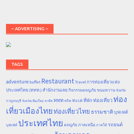
– ADVERTISING –
TAGS
Restaurant
adventure
การท่องเที่ยวแห่ง
buffet
Travel
ประเทศไทย (ททท.) สำนักงานเลย
ขนมหวาน
กิจกรรมผจญภัย
จังหวัด
ท่อง
ททท
ทะเล
ท่องเที่ยว
ที่พัก
ทริค
กาญจนบุรี
จังหวัดเชียงใหม่
ชาพีช
เที่ยวเมืองไทย
ท่องเที่ยวไทย
ธรรมชาติ
บุฟเฟต์
ประเทศไทย
รถยนต์
ภาคเหนือ
ผจญภัย
บุฟเฟ่ต์
ภาคใต้