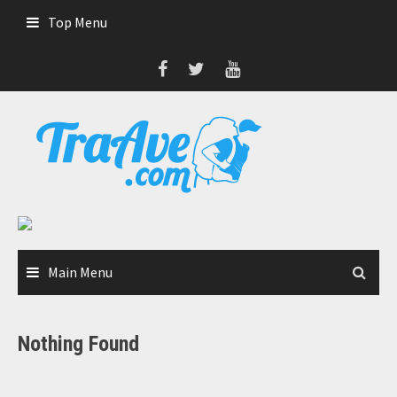
Skip
Top Menu
to
content
Main Menu
Nothing Found