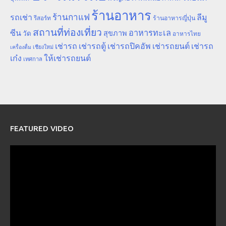
ร้านอาหาร
ร้านกาแฟ
รถเช่า
ลีมู
รีสอร์ท
ร้านอาหารญี่ปุ่น
สถานที่ท่องเที่ยว
ซีน
อาหารทะเล
สุขภาพ
วัด
อาหารไทย
เช่ารถ
เช่ารถตู้
เช่ารถปิคอัพ
เช่ารถยนต์
เช่ารถ
เชียงใหม่
เครื่องดื่ม
เก๋ง
ให้เช่ารถยนต์
เทศกาล
FEATURED VIDEO