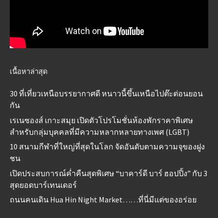
เนื้อหาล่าสุด
30 ที่เที่ยวเหนือบรรยากาศดี หนาวนี้ขึ้นเหนือไปต๊ะต่อนยอน
กัน
เรเนซองส์ เกาะสมุย เปิดตัวโปรโมชั่นห้องพักราคาพิเศษ
สำหรับกลุ่มบุคคลที่มีความหลากหลายทางเพศ (LGBT)
10 สนามกีฬาที่ใหญ่ที่สุดในโลก จัดอันดับตามความจุของฝูง
ชน
เปิดประสบการณ์ค่ำคืนสุดพิเศษ “บาคาร์ดี บาร์ ฮอปปิ้ง” กับ 3
สุดยอดบาร์เทนเดอร์
ถนนคนเดิน Hua Hin Night Market……ที่นี่มีแต่ของอร่อย