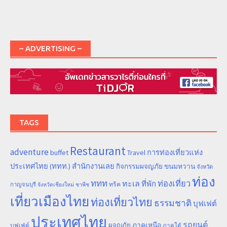
– ADVERTISING –
TAGS
Restaurant
adventure
การท่องเที่ยวแห่ง
buffet
Travel
ประเทศไทย (ททท.) สำนักงานเลย
ขนมหวาน
กิจกรรมผจญภัย
จังหวัด
ท่อง
ททท
ทะเล
ท่องเที่ยว
ที่พัก
ทริค
กาญจนบุรี
จังหวัดเชียงใหม่
ชาพีช
เที่ยวเมืองไทย
ท่องเที่ยวไทย
ธรรมชาติ
บุฟเฟต์
ประเทศไทย
รถยนต์
ภาคเหนือ
ผจญภัย
บุฟเฟ่ต์
ภาคใต้