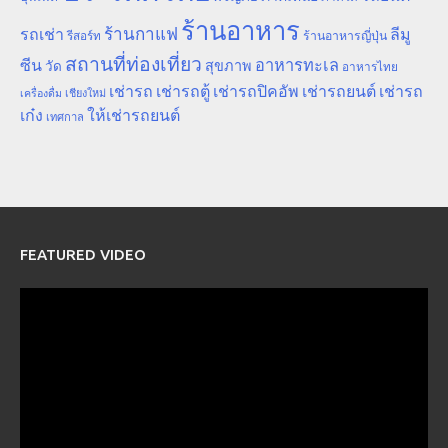
ร้านอาหาร
ร้านกาแฟ
รถเช่า
ลีมู
รีสอร์ท
ร้านอาหารญี่ปุ่น
สถานที่ท่องเที่ยว
ซีน
อาหารทะเล
สุขภาพ
วัด
อาหารไทย
เช่ารถ
เช่ารถตู้
เช่ารถปิคอัพ
เช่ารถยนต์
เช่ารถ
เชียงใหม่
เครื่องดื่ม
เก๋ง
ให้เช่ารถยนต์
เทศกาล
FEATURED VIDEO