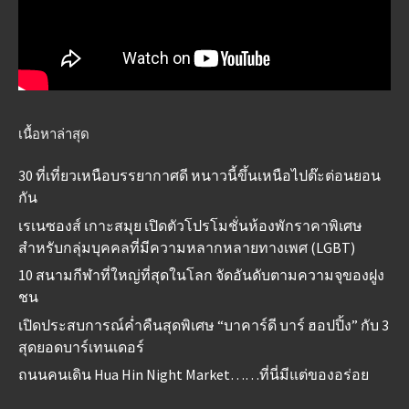
เนื้อหาล่าสุด
30 ที่เที่ยวเหนือบรรยากาศดี หนาวนี้ขึ้นเหนือไปต๊ะต่อนยอน
กัน
เรเนซองส์ เกาะสมุย เปิดตัวโปรโมชั่นห้องพักราคาพิเศษ
สำหรับกลุ่มบุคคลที่มีความหลากหลายทางเพศ (LGBT)
10 สนามกีฬาที่ใหญ่ที่สุดในโลก จัดอันดับตามความจุของฝูง
ชน
เปิดประสบการณ์ค่ำคืนสุดพิเศษ “บาคาร์ดี บาร์ ฮอปปิ้ง” กับ 3
สุดยอดบาร์เทนเดอร์
ถนนคนเดิน Hua Hin Night Market……ที่นี่มีแต่ของอร่อย