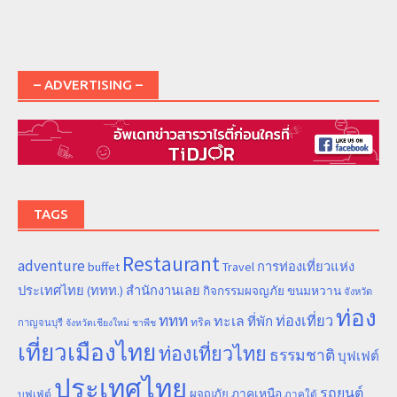
– ADVERTISING –
TAGS
Restaurant
adventure
การท่องเที่ยวแห่ง
buffet
Travel
ประเทศไทย (ททท.) สำนักงานเลย
ขนมหวาน
กิจกรรมผจญภัย
จังหวัด
ท่อง
ททท
ทะเล
ท่องเที่ยว
ที่พัก
ทริค
กาญจนบุรี
จังหวัดเชียงใหม่
ชาพีช
เที่ยวเมืองไทย
ท่องเที่ยวไทย
ธรรมชาติ
บุฟเฟต์
ประเทศไทย
รถยนต์
ภาคเหนือ
ผจญภัย
บุฟเฟ่ต์
ภาคใต้