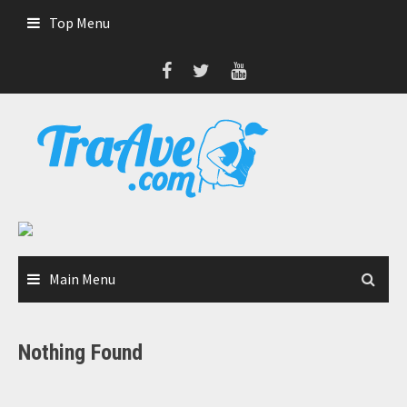
Skip
Top Menu
to
content
Main Menu
Nothing Found