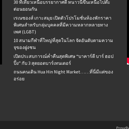
30 ที่เที่ยวเหนือบรรยากาศดี หนาวนี้ขึ้นเหนือไปต๊ะ
ต่อนยอนกัน
เรเนซองส์ เกาะสมุย เปิดตัวโปรโมชั่นห้องพักราคา
พิเศษสำหรับกลุ่มบุคคลที่มีความหลากหลายทาง
เพศ (LGBT)
10 สนามกีฬาที่ใหญ่ที่สุดในโลก จัดอันดับตามความ
จุของฝูงชน
เปิดประสบการณ์ค่ำคืนสุดพิเศษ “บาคาร์ดี บาร์ ฮอป
ปิ้ง” กับ 3 สุดยอดบาร์เทนเดอร์
ถนนคนเดิน Hua Hin Night Market……ที่นี่มีแต่ของ
อร่อย
Proudl