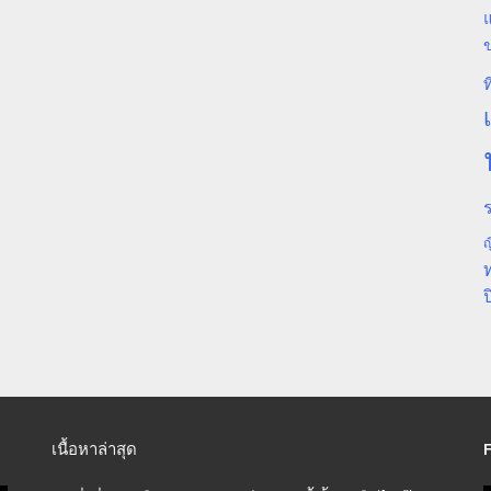
แ
ท
ร
ญ
ป
เนื้อหาล่าสุด