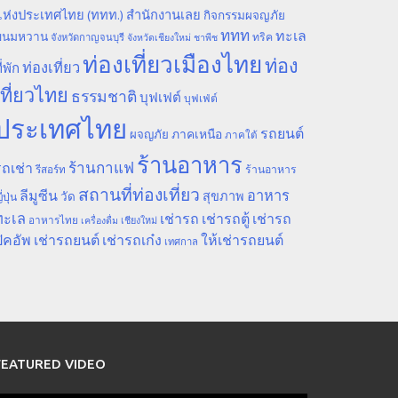
ห่งประเทศไทย (ททท.) สำนักงานเลย
กิจกรรมผจญภัย
ททท
ทะเล
ขนมหวาน
ทริค
จังหวัดกาญจนบุรี
จังหวัดเชียงใหม่
ชาพีช
ท่องเที่ยวเมืองไทย
ท่อง
ท่องเที่ยว
ี่พัก
เที่ยวไทย
ธรรมชาติ
บุฟเฟต์
บุฟเฟ่ต์
ประเทศไทย
รถยนต์
ภาคเหนือ
ผจญภัย
ภาคใต้
ร้านอาหาร
ร้านกาแฟ
ถเช่า
รีสอร์ท
ร้านอาหาร
สถานที่ท่องเที่ยว
ลีมูซีน
อาหาร
สุขภาพ
วัด
ี่ปุ่น
ทะเล
เช่ารถ
เช่ารถตู้
เช่ารถ
อาหารไทย
เชียงใหม่
เครื่องดื่ม
ิคอัพ
เช่ารถยนต์
เช่ารถเก๋ง
ให้เช่ารถยนต์
เทศกาล
FEATURED VIDEO