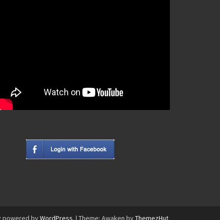
y powered by
WordPress
.
|
Theme: Awaken by
ThemezHut
.