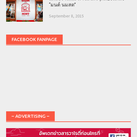
“มนต์ นมสด”
September 8, 2015
FACEBOOK FANPAGE
– ADVERTISING –