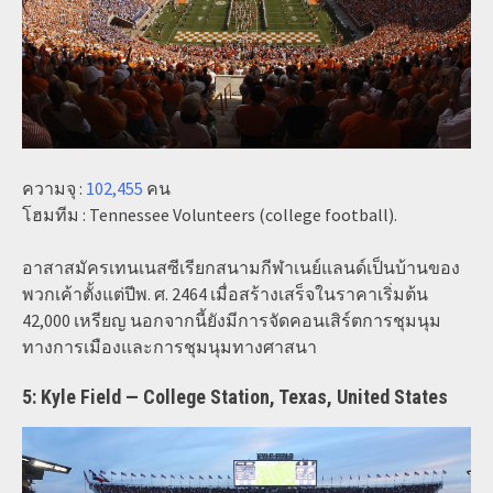
ความจุ
:
102,455
คน
โฮมทีม : Tennessee Volunteers (college football).
อาสาสมัครเทนเนสซีเรียกสนามกีฬาเนย์แลนด์เป็นบ้านของ
พวกเค้าตั้งแต่ปีพ
.
ศ
. 2464
เมื่อสร้างเสร็จในราคาเริ่มต้น
42,000
เหรียญ
นอกจากนี้ยังมีการจัดคอนเสิร์ตการชุมนุม
ทางการเมืองและการชุมนุมทางศาสนา
5: Kyle Field — College Station, Texas, United States