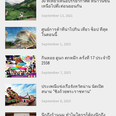
30 ที่เที่ยวเหนือบรรยากาศดี หนาวนี้ขึ้น
เหนือไปต๊ะต่อนยอนกัน
September 13, 2021
ศูนย์การค้าที่น่าไปกิน เที่ยว ช็อป ที่สุด
ในตอนนี้
September 1, 2015
กินหอย ดูนก ตกหมึก ครั้งที่ 17 ประจำปี
2558
September 7, 2015
ประเพณีแข่งเรือจังหวัดน่าน นัดเปิด
สนาม “ชิงถ้วยพระราชทาน”
September 8, 2015
นึกถึงร้านนม ทำไมใครๆก็ต้องนึกถึง