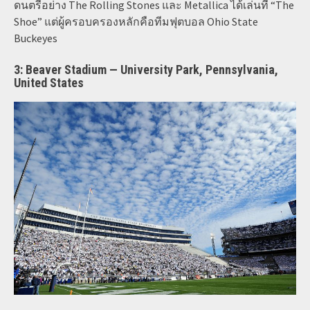
ดนตรีอย่าง
The Rolling Stones
และ
Metallica
ได้เล่นที่
“The
Shoe”
แต่ผู้ครอบครองหลักคือทีมฟุตบอล
Ohio State
Buckeyes
3: Beaver Stadium — University Park, Pennsylvania,
United States