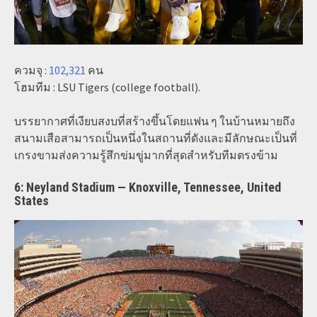
ควมจุ :
102,321
คน
โฮมทีม : LSU Tigers (college football).
บรรยากาศที่เงียบสงบที่สร้างขึ้นโดยแฟน
ๆ
ในบ้านหมายถึง
สนามเสือสามารถเป็นหนึ่งในสถานที่ดังและมีลักษณะเป็นที่
เกรงขามส่งความรู้สึกข่มขู่มากที่สุดสำหรับทีมตรงข้าม
6: Neyland Stadium — Knoxville, Tennessee, United
States