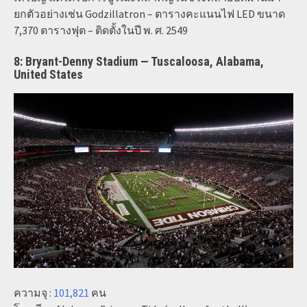
ยกตัวอย่างเช่น
Godzillatron –
ตารางคะแนนไฟ
LED
ขนาด
7,370
ตารางฟุต
–
ติดตั้งในปี พ
.
ศ
. 2549
8: Bryant-Denny Stadium — Tuscaloosa, Alabama,
United States
ความจุ :
101,821
คน