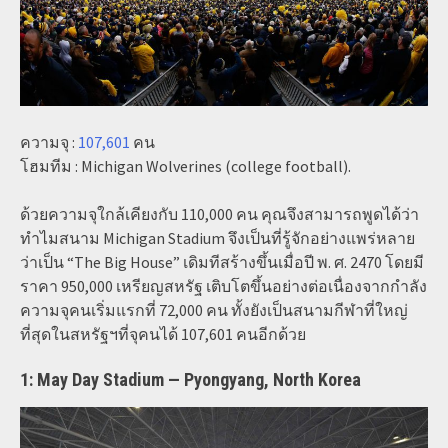
ความจุ
:
107,601
คน
โฮมทีม : Michigan Wolverines (college football).
ด้วยความจุใกล้เคียงกับ
110,000
คน
คุณจึงสามารถพูดได้ว่า
ทำไมสนาม
Michigan Stadium
จึงเป็นที่รู้จักอย่างแพร่หลาย
ว่าเป็น
“The Big House”
เดิมทีสร้างขึ้นเมื่อปี
พ
.
ศ
. 2470
โดยมี
ราคา
950,000
เหรียญสหรัฐ
เติบโตขึ้นอย่างต่อเนื่องจากกำลัง
ความจุคนเริ่มแรกที่
72,000
คน
ทั้งยังเป็นสนามกีฬาที่ใหญ่
ที่สุดในสหรัฐฯที่จุคนได้
107,601
คนอีกด้วย
1: May Day Stadium — Pyongyang, North Korea