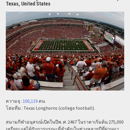
Texas, United States
ความจุ :
100,119
คน
โฮมทีม : Texas Longhorns (college football).
สนามกีฬาอนุสรณ์เปิดในปีพ
.
ศ
. 2467
ในราคาเริ่มต้น
275,000
เหรียญ
แต่ได้รับการบูรณะที่สำคัญในช่วงหลายปีที่ผ่านมา