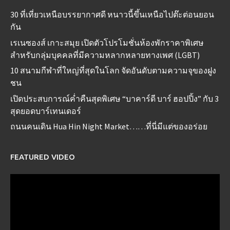
30 ที่เที่ยวเหนือบรรยากาศดี หนาวนี้ขึ้นเหนือไปต๊ะต่อนยอน
กัน
เรเนซองส์ เกาะสมุย เปิดตัวโปรโมชั่นห้องพักราคาพิเศษ
สำหรับกลุ่มบุคคลที่มีความหลากหลายทางเพศ (LGBT)
10 สนามกีฬาที่ใหญ่ที่สุดในโลก จัดอันดับตามความจุของฝูง
ชน
เปิดประสบการณ์ค่ำคืนสุดพิเศษ “บาคาร์ดี บาร์ ฮอปปิ้ง” กับ 3
สุดยอดบาร์เทนเดอร์
ถนนคนเดิน Hua Hin Night Market……ที่นี่มีแต่ของอร่อย
FEATURED VIDEO