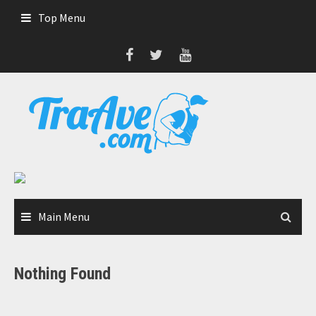
Skip
Top Menu
to
content
Main Menu
Nothing Found