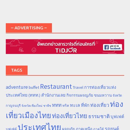
– ADVERTISING –
TAGS
Restaurant
adventure
การท่องเที่ยวแห่ง
buffet
Travel
ประเทศไทย (ททท.) สำนักงานเลย
ขนมหวาน
กิจกรรมผจญภัย
จังหวัด
ท่อง
ททท
ทะเล
ท่องเที่ยว
ที่พัก
ทริค
กาญจนบุรี
จังหวัดเชียงใหม่
ชาพีช
เที่ยวเมืองไทย
ท่องเที่ยวไทย
ธรรมชาติ
บุฟเฟต์
ประเทศไทย
รถยนต์
ภาคเหนือ
ผจญภัย
บุฟเฟ่ต์
ภาคใต้