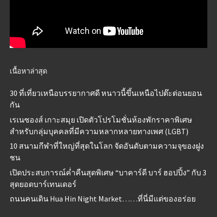
เนื้อหาล่าสุด
30 ที่เที่ยวเหนือบรรยากาศดี หนาวนี้ขึ้นเหนือไปต๊ะต่อนยอน
กัน
เรเนซองส์ เกาะสมุย เปิดตัวโปรโมชั่นห้องพักราคาพิเศษ
สำหรับกลุ่มบุคคลที่มีความหลากหลายทางเพศ (LGBT)
10 สนามกีฬาที่ใหญ่ที่สุดในโลก จัดอันดับตามความจุของฝูง
ชน
เปิดประสบการณ์ค่ำคืนสุดพิเศษ “บาคาร์ดี บาร์ ฮอปปิ้ง” กับ 3
สุดยอดบาร์เทนเดอร์
ถนนคนเดิน Hua Hin Night Market……ที่นี่มีแต่ของอร่อย