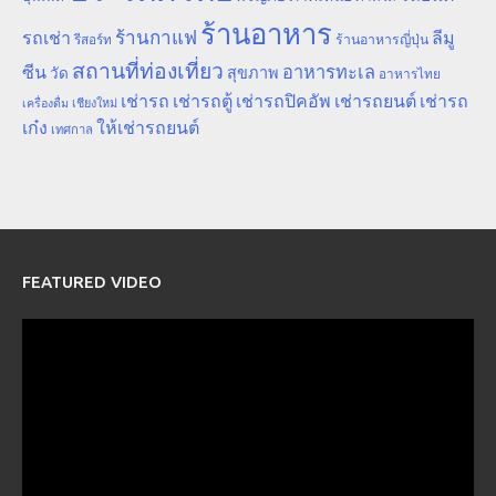
ร้านอาหาร
ร้านกาแฟ
รถเช่า
ลีมู
รีสอร์ท
ร้านอาหารญี่ปุ่น
สถานที่ท่องเที่ยว
ซีน
อาหารทะเล
สุขภาพ
วัด
อาหารไทย
เช่ารถ
เช่ารถตู้
เช่ารถปิคอัพ
เช่ารถยนต์
เช่ารถ
เชียงใหม่
เครื่องดื่ม
เก๋ง
ให้เช่ารถยนต์
เทศกาล
FEATURED VIDEO