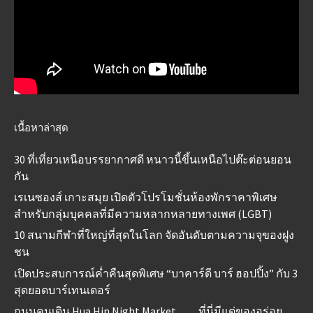
เนื้อหาล่าสุด
30 ที่เที่ยวเหนือบรรยากาศดี หนาวนี้ขึ้นเหนือไปต๊ะต่อนยอน
กัน
เรเนซองส์ เกาะสมุย เปิดตัวโปรโมชั่นห้องพักราคาพิเศษ
สำหรับกลุ่มบุคคลที่มีความหลากหลายทางเพศ (LGBT)
10 สนามกีฬาที่ใหญ่ที่สุดในโลก จัดอันดับตามความจุของฝูง
ชน
เปิดประสบการณ์ค่ำคืนสุดพิเศษ “บาคาร์ดี บาร์ ฮอปปิ้ง” กับ 3
สุดยอดบาร์เทนเดอร์
ถนนคนเดิน Hua Hin Night Market……ที่นี่มีแต่ของอร่อย