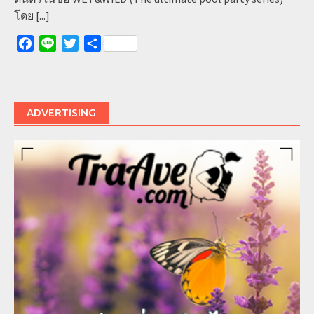
โดย
[...]
Facebook
Line
Twitter
Share
ADVERTISING