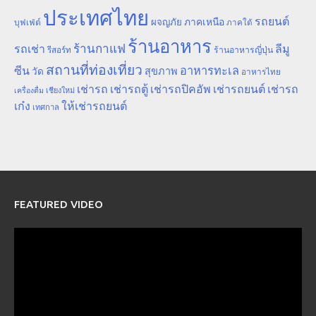
ประเทศไทย
รถยนต์
ภาคเหนือ
ผจญภัย
บุฟเฟ่ต์
ภาคใต้
ร้านอาหาร
ร้านกาแฟ
รถเช่า
ลีมู
รีสอร์ท
ร้านอาหารญี่ปุ่น
สถานที่ท่องเที่ยว
ซีน
อาหารทะเล
สุขภาพ
วัด
อาหารไทย
เช่ารถ
เช่ารถตู้
เช่ารถปิคอัพ
เช่ารถยนต์
เช่ารถ
เชียงใหม่
เครื่องดื่ม
เก๋ง
ให้เช่ารถยนต์
เทศกาล
FEATURED VIDEO