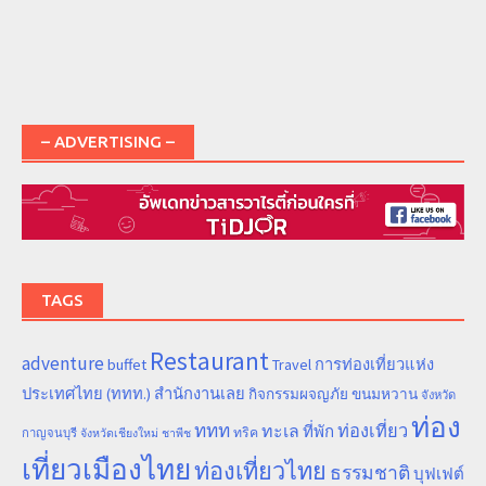
– ADVERTISING –
TAGS
Restaurant
adventure
การท่องเที่ยวแห่ง
buffet
Travel
ประเทศไทย (ททท.) สำนักงานเลย
ขนมหวาน
กิจกรรมผจญภัย
จังหวัด
ท่อง
ททท
ทะเล
ท่องเที่ยว
ที่พัก
ทริค
กาญจนบุรี
จังหวัดเชียงใหม่
ชาพีช
เที่ยวเมืองไทย
ท่องเที่ยวไทย
ธรรมชาติ
บุฟเฟต์