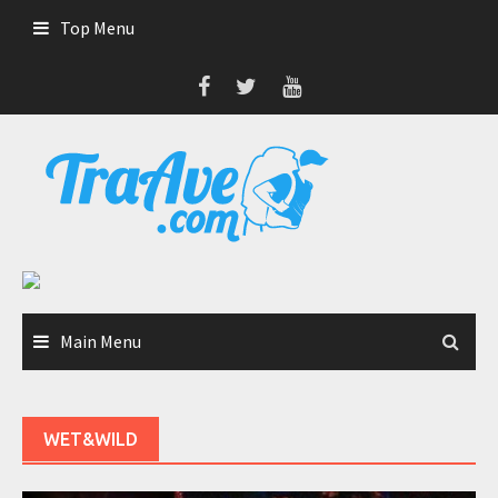
Skip
Top Menu
to
content
Main Menu
WET&WILD