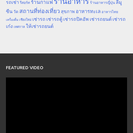
ร้านอาหาร
ร้านกาแฟ
รถเช่า
ลีมู
รีสอร์ท
ร้านอาหารญี่ปุ่น
สถานที่ท่องเที่ยว
ซีน
อาหารทะเล
สุขภาพ
วัด
อาหารไทย
เช่ารถ
เช่ารถตู้
เช่ารถปิคอัพ
เช่ารถยนต์
เช่ารถ
เชียงใหม่
เครื่องดื่ม
เก๋ง
ให้เช่ารถยนต์
เทศกาล
FEATURED VIDEO