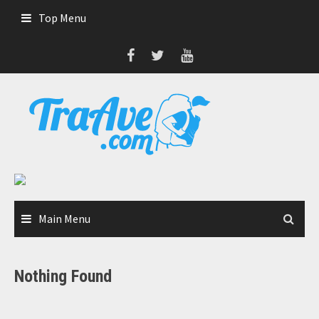
Skip
Top Menu
to
content
Main Menu
Nothing Found