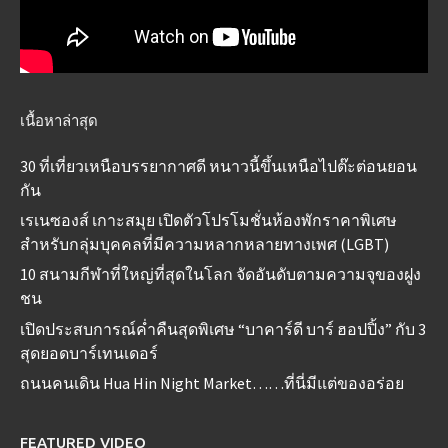
เนื้อหาล่าสุด
30 ที่เที่ยวเหนือบรรยากาศดี หนาวนี้ขึ้นเหนือไปต๊ะต่อนยอน
กัน
เรเนซองส์ เกาะสมุย เปิดตัวโปรโมชั่นห้องพักราคาพิเศษ
สำหรับกลุ่มบุคคลที่มีความหลากหลายทางเพศ (LGBT)
10 สนามกีฬาที่ใหญ่ที่สุดในโลก จัดอันดับตามความจุของฝูง
ชน
เปิดประสบการณ์ค่ำคืนสุดพิเศษ “บาคาร์ดี บาร์ ฮอปปิ้ง” กับ 3
สุดยอดบาร์เทนเดอร์
ถนนคนเดิน Hua Hin Night Market……ที่นี่มีแต่ของอร่อย
FEATURED VIDEO