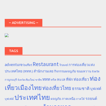
– ADVERTISING –
TAGS
Restaurant
adventure
การท่องเที่ยวแห่ง
buffet
Travel
ประเทศไทย (ททท.) สำนักงานเลย
ขนมหวาน
กิจกรรมผจญภัย
จังหวัด
ท่อง
ททท
ทะเล
ท่องเที่ยว
ที่พัก
ทริค
กาญจนบุรี
จังหวัดเชียงใหม่
ชาพีช
เที่ยวเมืองไทย
ท่องเที่ยวไทย
ธรรมชาติ
บุฟเฟต์
ประเทศไทย
รถยนต์
ภาคเหนือ
ผจญภัย
บุฟเฟ่ต์
ภาคใต้