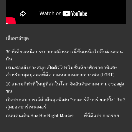
เนื้อหาล่าสุด
30 ที่เที่ยวเหนือบรรยากาศดี หนาวนี้ขึ้นเหนือไปต๊ะต่อนยอน
กัน
เรเนซองส์ เกาะสมุย เปิดตัวโปรโมชั่นห้องพักราคาพิเศษ
สำหรับกลุ่มบุคคลที่มีความหลากหลายทางเพศ (LGBT)
10 สนามกีฬาที่ใหญ่ที่สุดในโลก จัดอันดับตามความจุของฝูง
ชน
เปิดประสบการณ์ค่ำคืนสุดพิเศษ “บาคาร์ดี บาร์ ฮอปปิ้ง” กับ 3
สุดยอดบาร์เทนเดอร์
ถนนคนเดิน Hua Hin Night Market……ที่นี่มีแต่ของอร่อย