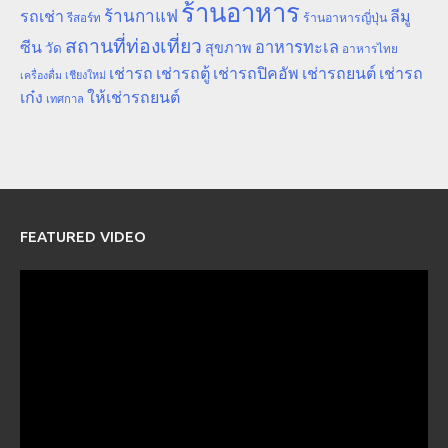
ร้านอาหาร
ร้านกาแฟ
รถเช่า
ลีมู
รีสอร์ท
ร้านอาหารญี่ปุ่น
สถานที่ท่องเที่ยว
ซีน
อาหารทะเล
สุขภาพ
วัด
อาหารไทย
เช่ารถ
เช่ารถตู้
เช่ารถปิคอัพ
เช่ารถยนต์
เช่ารถ
เชียงใหม่
เครื่องดื่ม
เก๋ง
ให้เช่ารถยนต์
เทศกาล
FEATURED VIDEO