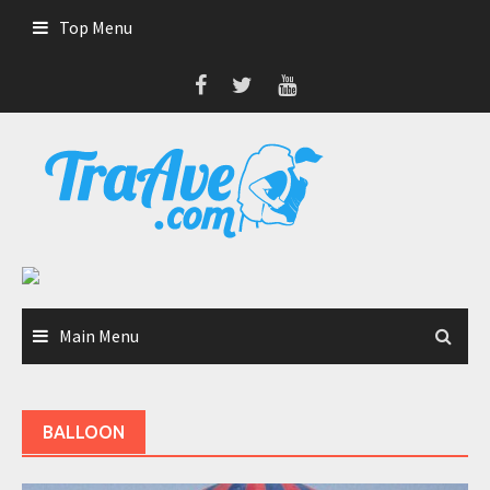
Skip
Top Menu
to
content
Main Menu
BALLOON