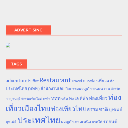
– ADVERTISING –
TAGS
Restaurant
adventure
การท่องเที่ยวแห่ง
buffet
Travel
ประเทศไทย (ททท.) สำนักงานเลย
ขนมหวาน
กิจกรรมผจญภัย
จังหวัด
ท่อง
ททท
ทะเล
ท่องเที่ยว
ที่พัก
ทริค
กาญจนบุรี
จังหวัดเชียงใหม่
ชาพีช
เที่ยวเมืองไทย
ท่องเที่ยวไทย
ธรรมชาติ
บุฟเฟต์
ประเทศไทย
รถยนต์
ภาคเหนือ
ผจญภัย
บุฟเฟ่ต์
ภาคใต้