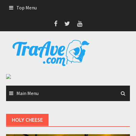
Skip
Top Menu
to
content
Main Menu
HOLY CHEESE