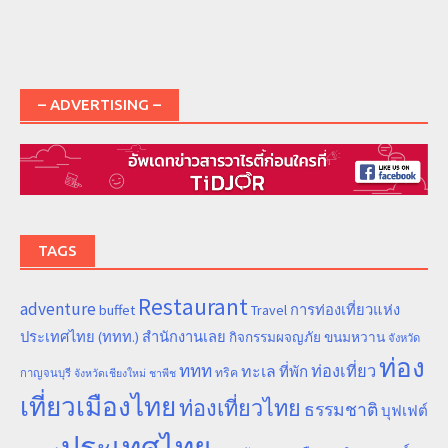
– ADVERTISING –
TAGS
Restaurant
adventure
การท่องเที่ยวแห่ง
buffet
Travel
ประเทศไทย (ททท.) สำนักงานเลย
ขนมหวาน
กิจกรรมผจญภัย
จังหวัด
ท่อง
ททท
ทะเล
ท่องเที่ยว
ที่พัก
ทริค
กาญจนบุรี
จังหวัดเชียงใหม่
ชาพีช
เที่ยวเมืองไทย
ท่องเที่ยวไทย
ธรรมชาติ
บุฟเฟต์
ประเทศไทย