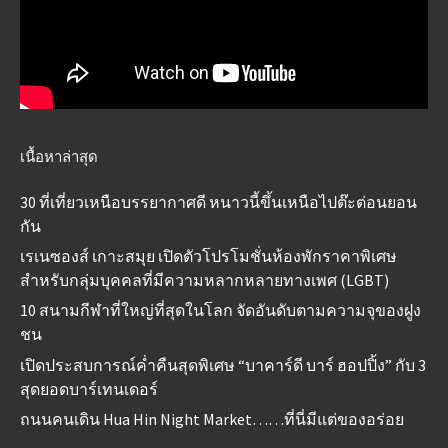
เนื้อหาล่าสุด
30 ที่เที่ยวเหนือบรรยากาศดี หนาวนี้ขึ้นเหนือไปต๊ะต่อนยอน
กัน
เรเนซองส์ เกาะสมุย เปิดตัวโปรโมชั่นห้องพักราคาพิเศษ
สำหรับกลุ่มบุคคลที่มีความหลากหลายทางเพศ (LGBT)
10 สนามกีฬาที่ใหญ่ที่สุดในโลก จัดอันดับตามความจุของฝูง
ชน
เปิดประสบการณ์ค่ำคืนสุดพิเศษ “บาคาร์ดี บาร์ ฮอปปิ้ง” กับ 3
สุดยอดบาร์เทนเดอร์
ถนนคนเดิน Hua Hin Night Market……ที่นี่มีแต่ของอร่อย