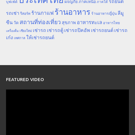
รถยนต์
ภาคเหนือ
ผจญภัย
บุฟเฟ่ต์
ภาคใต้
ร้านอาหาร
ร้านกาแฟ
รถเช่า
ลีมู
รีสอร์ท
ร้านอาหารญี่ปุ่น
สถานที่ท่องเที่ยว
ซีน
อาหารทะเล
สุขภาพ
วัด
อาหารไทย
เช่ารถ
เช่ารถตู้
เช่ารถปิคอัพ
เช่ารถยนต์
เช่ารถ
เชียงใหม่
เครื่องดื่ม
เก๋ง
ให้เช่ารถยนต์
เทศกาล
FEATURED VIDEO