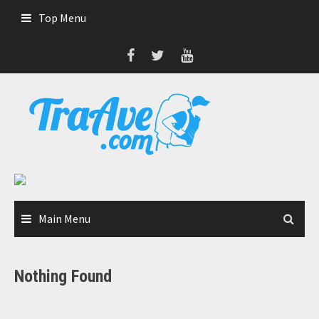
Skip
Top Menu
to
content
Main Menu
Nothing Found