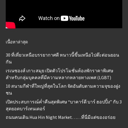
เนื้อหาล่าสุด
30 ที่เที่ยวเหนือบรรยากาศดี หนาวนี้ขึ้นเหนือไปต๊ะต่อนยอน
กัน
เรเนซองส์ เกาะสมุย เปิดตัวโปรโมชั่นห้องพักราคาพิเศษ
สำหรับกลุ่มบุคคลที่มีความหลากหลายทางเพศ (LGBT)
10 สนามกีฬาที่ใหญ่ที่สุดในโลก จัดอันดับตามความจุของฝูง
ชน
เปิดประสบการณ์ค่ำคืนสุดพิเศษ “บาคาร์ดี บาร์ ฮอปปิ้ง” กับ 3
สุดยอดบาร์เทนเดอร์
ถนนคนเดิน Hua Hin Night Market……ที่นี่มีแต่ของอร่อย