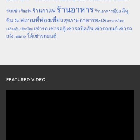
ร้านอาหาร
ร้านกาแฟ
รถเช่า
ลีมู
รีสอร์ท
ร้านอาหารญี่ปุ่น
สถานที่ท่องเที่ยว
ซีน
อาหารทะเล
สุขภาพ
วัด
อาหารไทย
เช่ารถ
เช่ารถตู้
เช่ารถปิคอัพ
เช่ารถยนต์
เช่ารถ
เชียงใหม่
เครื่องดื่ม
เก๋ง
ให้เช่ารถยนต์
เทศกาล
FEATURED VIDEO