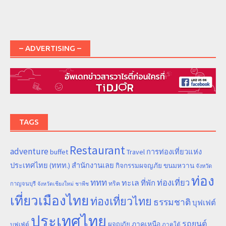
– ADVERTISING –
TAGS
Restaurant
adventure
การท่องเที่ยวแห่ง
buffet
Travel
ประเทศไทย (ททท.) สำนักงานเลย
ขนมหวาน
กิจกรรมผจญภัย
จังหวัด
ท่อง
ททท
ทะเล
ท่องเที่ยว
ที่พัก
ทริค
กาญจนบุรี
จังหวัดเชียงใหม่
ชาพีช
เที่ยวเมืองไทย
ท่องเที่ยวไทย
ธรรมชาติ
บุฟเฟต์
ประเทศไทย
รถยนต์
ภาคเหนือ
ผจญภัย
บุฟเฟ่ต์
ภาคใต้