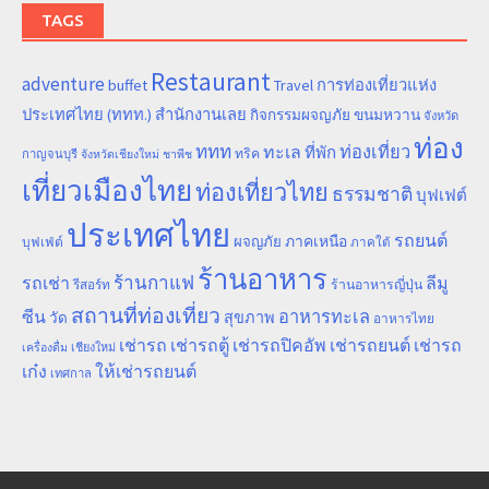
TAGS
Restaurant
adventure
การท่องเที่ยวแห่ง
buffet
Travel
ประเทศไทย (ททท.) สำนักงานเลย
ขนมหวาน
กิจกรรมผจญภัย
จังหวัด
ท่อง
ททท
ทะเล
ท่องเที่ยว
ที่พัก
ทริค
กาญจนบุรี
จังหวัดเชียงใหม่
ชาพีช
เที่ยวเมืองไทย
ท่องเที่ยวไทย
ธรรมชาติ
บุฟเฟต์
ประเทศไทย
รถยนต์
ภาคเหนือ
ผจญภัย
บุฟเฟ่ต์
ภาคใต้
ร้านอาหาร
ร้านกาแฟ
รถเช่า
ลีมู
รีสอร์ท
ร้านอาหารญี่ปุ่น
สถานที่ท่องเที่ยว
ซีน
อาหารทะเล
สุขภาพ
วัด
อาหารไทย
เช่ารถ
เช่ารถตู้
เช่ารถปิคอัพ
เช่ารถยนต์
เช่ารถ
เชียงใหม่
เครื่องดื่ม
เก๋ง
ให้เช่ารถยนต์
เทศกาล