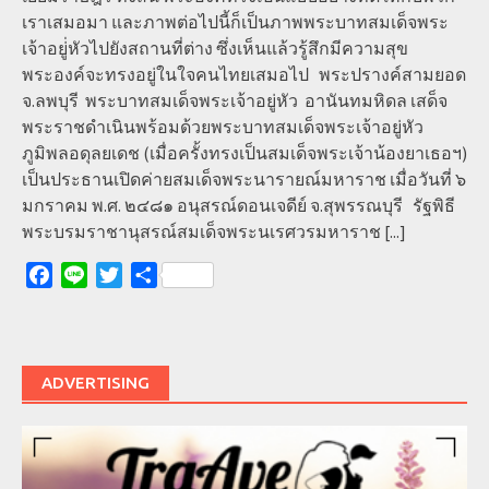
เราเสมอมา และภาพต่อไปนี้ก็เป็นภาพพระบาทสมเด็จพระ
เจ้าอยู่่หัวไปยังสถานที่ต่าง ซึ่งเห็นแล้วรู้สึกมีความสุข
พระองค์จะทรงอยู่ในใจคนไทยเสมอไป พระปรางค์สามยอด
จ.ลพบุรี พระบาทสมเด็จพระเจ้าอยู่หัว อานันทมหิดล เสด็จ
พระราชดำเนินพร้อมด้วยพระบาทสมเด็จพระเจ้าอยู่หัว
ภูมิพลอดุลยเดช (เมื่อครั้งทรงเป็นสมเด็จพระเจ้าน้องยาเธอฯ)
เป็นประธานเปิดค่ายสมเด็จพระนารายณ์มหาราช เมื่อวันที่ ๖
มกราคม พ.ศ. ๒๔๘๑ อนุสรณ์ดอนเจดีย์ จ.สุพรรณบุรี รัฐพิธี
พระบรมราชานุสรณ์สมเด็จพระนเรศวรมหาราช
[...]
Facebook
Line
Twitter
Share
ADVERTISING