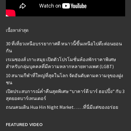
เนื้อหาล่าสุด
30 ที่เที่ยวเหนือบรรยากาศดี หนาวนี้ขึ้นเหนือไปต๊ะต่อนยอน
กัน
เรเนซองส์ เกาะสมุย เปิดตัวโปรโมชั่นห้องพักราคาพิเศษ
สำหรับกลุ่มบุคคลที่มีความหลากหลายทางเพศ (LGBT)
10 สนามกีฬาที่ใหญ่ที่สุดในโลก จัดอันดับตามความจุของฝูง
ชน
เปิดประสบการณ์ค่ำคืนสุดพิเศษ “บาคาร์ดี บาร์ ฮอปปิ้ง” กับ 3
สุดยอดบาร์เทนเดอร์
ถนนคนเดิน Hua Hin Night Market……ที่นี่มีแต่ของอร่อย
FEATURED VIDEO