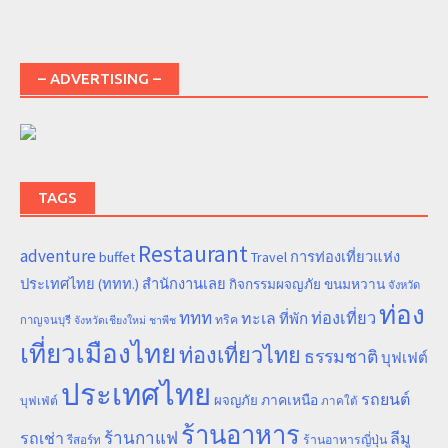
– ADVERTISING –
TAGS
Restaurant
adventure
การท่องเที่ยวแห่ง
buffet
Travel
ประเทศไทย (ททท.) สำนักงานเลย
ขนมหวาน
กิจกรรมผจญภัย
จังหวัด
ท่อง
ททท
ทะเล
ท่องเที่ยว
ที่พัก
ทริค
กาญจนบุรี
จังหวัดเชียงใหม่
ชาพีช
เที่ยวเมืองไทย
ท่องเที่ยวไทย
ธรรมชาติ
บุฟเฟต์
ประเทศไทย
รถยนต์
ภาคเหนือ
ผจญภัย
บุฟเฟ่ต์
ภาคใต้
ร้านอาหาร
ร้านกาแฟ
รถเช่า
ลีมู
รีสอร์ท
ร้านอาหารญี่ปุ่น