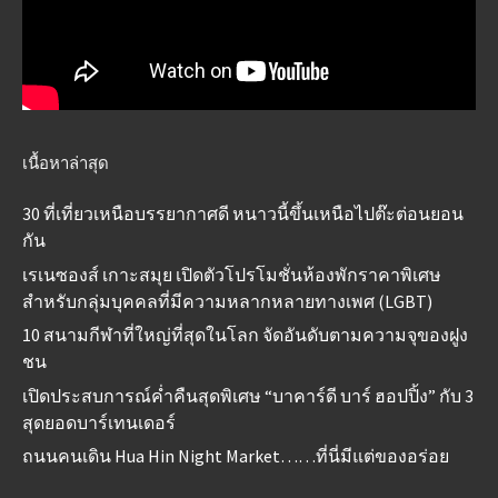
เนื้อหาล่าสุด
30 ที่เที่ยวเหนือบรรยากาศดี หนาวนี้ขึ้นเหนือไปต๊ะต่อนยอน
กัน
เรเนซองส์ เกาะสมุย เปิดตัวโปรโมชั่นห้องพักราคาพิเศษ
สำหรับกลุ่มบุคคลที่มีความหลากหลายทางเพศ (LGBT)
10 สนามกีฬาที่ใหญ่ที่สุดในโลก จัดอันดับตามความจุของฝูง
ชน
เปิดประสบการณ์ค่ำคืนสุดพิเศษ “บาคาร์ดี บาร์ ฮอปปิ้ง” กับ 3
สุดยอดบาร์เทนเดอร์
ถนนคนเดิน Hua Hin Night Market……ที่นี่มีแต่ของอร่อย