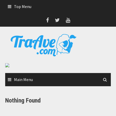
Skip
Top Menu
to
content
Main Menu
Nothing Found