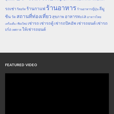
ร้านอาหาร
ร้านกาแฟ
รถเช่า
ลีมู
รีสอร์ท
ร้านอาหารญี่ปุ่น
สถานที่ท่องเที่ยว
ซีน
อาหารทะเล
สุขภาพ
วัด
อาหารไทย
เช่ารถ
เช่ารถตู้
เช่ารถปิคอัพ
เช่ารถยนต์
เช่ารถ
เชียงใหม่
เครื่องดื่ม
เก๋ง
ให้เช่ารถยนต์
เทศกาล
FEATURED VIDEO