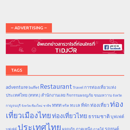
– ADVERTISING –
TAGS
Restaurant
adventure
การท่องเที่ยวแห่ง
buffet
Travel
ประเทศไทย (ททท.) สำนักงานเลย
ขนมหวาน
กิจกรรมผจญภัย
จังหวัด
ท่อง
ททท
ทะเล
ท่องเที่ยว
ที่พัก
ทริค
กาญจนบุรี
จังหวัดเชียงใหม่
ชาพีช
เที่ยวเมืองไทย
ท่องเที่ยวไทย
ธรรมชาติ
บุฟเฟต์
ประเทศไทย
รถยนต์
ภาคเหนือ
ผจญภัย
บุฟเฟ่ต์
ภาคใต้