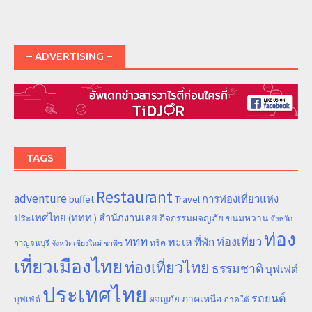
– ADVERTISING –
TAGS
Restaurant
adventure
การท่องเที่ยวแห่ง
buffet
Travel
ประเทศไทย (ททท.) สำนักงานเลย
ขนมหวาน
กิจกรรมผจญภัย
จังหวัด
ท่อง
ททท
ทะเล
ท่องเที่ยว
ที่พัก
ทริค
กาญจนบุรี
จังหวัดเชียงใหม่
ชาพีช
เที่ยวเมืองไทย
ท่องเที่ยวไทย
ธรรมชาติ
บุฟเฟต์
ประเทศไทย
รถยนต์
ภาคเหนือ
ผจญภัย
บุฟเฟ่ต์
ภาคใต้