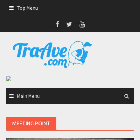
Skip
Top Menu
to
content
Main Menu
MEETING POINT