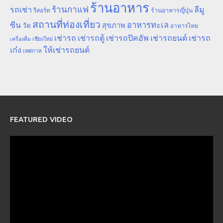
ร้านอาหาร
ร้านกาแฟ
รถเช่า
ลีมู
รีสอร์ท
ร้านอาหารญี่ปุ่น
สถานที่ท่องเที่ยว
ซีน
อาหารทะเล
สุขภาพ
วัด
อาหารไทย
เช่ารถ
เช่ารถตู้
เช่ารถปิคอัพ
เช่ารถยนต์
เช่ารถ
เชียงใหม่
เครื่องดื่ม
เก๋ง
ให้เช่ารถยนต์
เทศกาล
FEATURED VIDEO