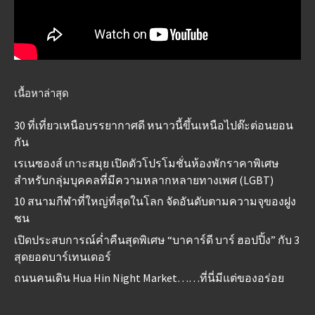
เนื้อหาล่าสุด
30 ที่เที่ยวเหนือบรรยากาศดี หนาวนี้ขึ้นเหนือไปต๊ะต่อนยอน
กัน
เรเนซองส์ เกาะสมุย เปิดตัวโปรโมชั่นห้องพักราคาพิเศษ
สำหรับกลุ่มบุคคลที่มีความหลากหลายทางเพศ (LGBT)
10 สนามกีฬาที่ใหญ่ที่สุดในโลก จัดอันดับตามความจุของฝูง
ชน
เปิดประสบการณ์ค่ำคืนสุดพิเศษ “บาคาร์ดี บาร์ ฮอปปิ้ง” กับ 3
สุดยอดบาร์เทนเดอร์
ถนนคนเดิน Hua Hin Night Market……ที่นี่มีแต่ของอร่อย