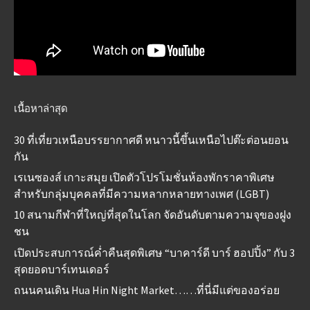
เนื้อหาล่าสุด
30 ที่เที่ยวเหนือบรรยากาศดี หนาวนี้ขึ้นเหนือไปต๊ะต่อนยอน
กัน
เรเนซองส์ เกาะสมุย เปิดตัวโปรโมชั่นห้องพักราคาพิเศษ
สำหรับกลุ่มบุคคลที่มีความหลากหลายทางเพศ (LGBT)
10 สนามกีฬาที่ใหญ่ที่สุดในโลก จัดอันดับตามความจุของฝูง
ชน
เปิดประสบการณ์ค่ำคืนสุดพิเศษ “บาคาร์ดี บาร์ ฮอปปิ้ง” กับ 3
สุดยอดบาร์เทนเดอร์
ถนนคนเดิน Hua Hin Night Market……ที่นี่มีแต่ของอร่อย