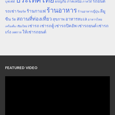
รถยนต์
ภาคเหนือ
ผจญภัย
บุฟเฟ่ต์
ภาคใต้
ร้านอาหาร
ร้านกาแฟ
รถเช่า
ลีมู
รีสอร์ท
ร้านอาหารญี่ปุ่น
สถานที่ท่องเที่ยว
ซีน
อาหารทะเล
สุขภาพ
วัด
อาหารไทย
เช่ารถ
เช่ารถตู้
เช่ารถปิคอัพ
เช่ารถยนต์
เช่ารถ
เชียงใหม่
เครื่องดื่ม
เก๋ง
ให้เช่ารถยนต์
เทศกาล
FEATURED VIDEO