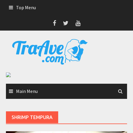
Skip
Top Menu
to
content
Main Menu
SHRIMP TEMPURA