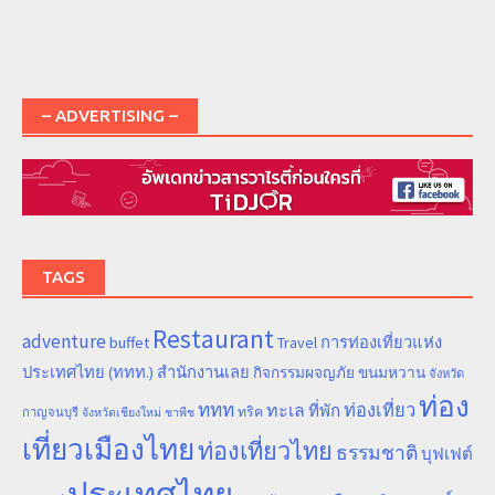
– ADVERTISING –
TAGS
Restaurant
adventure
การท่องเที่ยวแห่ง
buffet
Travel
ประเทศไทย (ททท.) สำนักงานเลย
ขนมหวาน
กิจกรรมผจญภัย
จังหวัด
ท่อง
ททท
ทะเล
ท่องเที่ยว
ที่พัก
ทริค
กาญจนบุรี
จังหวัดเชียงใหม่
ชาพีช
เที่ยวเมืองไทย
ท่องเที่ยวไทย
ธรรมชาติ
บุฟเฟต์
ประเทศไทย