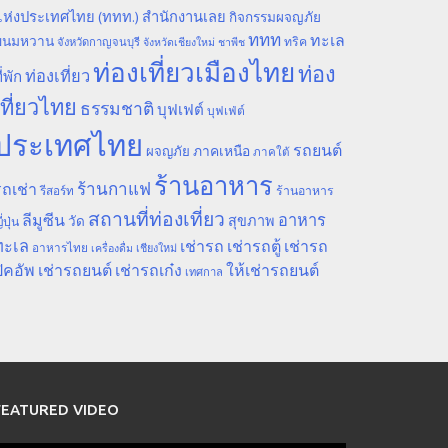
ห่งประเทศไทย (ททท.) สำนักงานเลย
กิจกรรมผจญภัย
ททท
ทะเล
ขนมหวาน
ทริค
จังหวัดกาญจนบุรี
จังหวัดเชียงใหม่
ชาพีช
ท่องเที่ยวเมืองไทย
ท่อง
ท่องเที่ยว
ี่พัก
เที่ยวไทย
ธรรมชาติ
บุฟเฟต์
บุฟเฟ่ต์
ประเทศไทย
รถยนต์
ภาคเหนือ
ผจญภัย
ภาคใต้
ร้านอาหาร
ร้านกาแฟ
ถเช่า
รีสอร์ท
ร้านอาหาร
สถานที่ท่องเที่ยว
ลีมูซีน
อาหาร
สุขภาพ
วัด
ี่ปุ่น
ทะเล
เช่ารถ
เช่ารถตู้
เช่ารถ
อาหารไทย
เชียงใหม่
เครื่องดื่ม
ิคอัพ
เช่ารถยนต์
เช่ารถเก๋ง
ให้เช่ารถยนต์
เทศกาล
FEATURED VIDEO