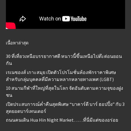
เนื้อหาล่าสุด
30 ที่เที่ยวเหนือบรรยากาศดี หนาวนี้ขึ้นเหนือไปต๊ะต่อนยอน
กัน
เรเนซองส์ เกาะสมุย เปิดตัวโปรโมชั่นห้องพักราคาพิเศษ
สำหรับกลุ่มบุคคลที่มีความหลากหลายทางเพศ (LGBT)
10 สนามกีฬาที่ใหญ่ที่สุดในโลก จัดอันดับตามความจุของฝูง
ชน
เปิดประสบการณ์ค่ำคืนสุดพิเศษ “บาคาร์ดี บาร์ ฮอปปิ้ง” กับ 3
สุดยอดบาร์เทนเดอร์
ถนนคนเดิน Hua Hin Night Market……ที่นี่มีแต่ของอร่อย