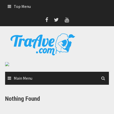
Skip
Top Menu
to
content
Main Menu
Nothing Found