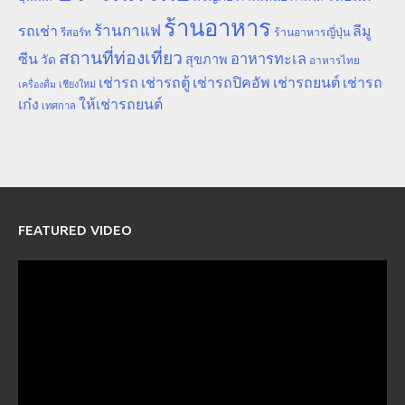
ร้านอาหาร
ร้านกาแฟ
รถเช่า
ลีมู
รีสอร์ท
ร้านอาหารญี่ปุ่น
สถานที่ท่องเที่ยว
ซีน
อาหารทะเล
สุขภาพ
วัด
อาหารไทย
เช่ารถ
เช่ารถตู้
เช่ารถปิคอัพ
เช่ารถยนต์
เช่ารถ
เชียงใหม่
เครื่องดื่ม
เก๋ง
ให้เช่ารถยนต์
เทศกาล
FEATURED VIDEO