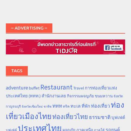
– ADVERTISING –
TAGS
Restaurant
adventure
การท่องเที่ยวแห่ง
buffet
Travel
ประเทศไทย (ททท.) สำนักงานเลย
ขนมหวาน
กิจกรรมผจญภัย
จังหวัด
ท่อง
ททท
ทะเล
ท่องเที่ยว
ที่พัก
ทริค
กาญจนบุรี
จังหวัดเชียงใหม่
ชาพีช
เที่ยวเมืองไทย
ท่องเที่ยวไทย
ธรรมชาติ
บุฟเฟต์
ประเทศไทย
รถยนต์
ภาคเหนือ
ผจญภัย
บุฟเฟ่ต์
ภาคใต้