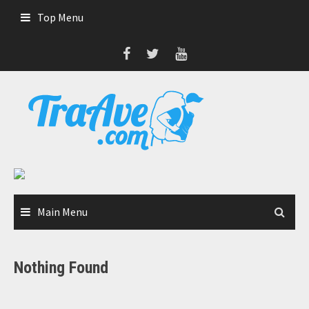
Skip
Top Menu
to
content
Main Menu
Nothing Found