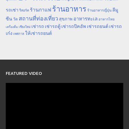
ร้านอาหาร
ร้านกาแฟ
รถเช่า
ลีมู
รีสอร์ท
ร้านอาหารญี่ปุ่น
สถานที่ท่องเที่ยว
ซีน
อาหารทะเล
สุขภาพ
วัด
อาหารไทย
เช่ารถ
เช่ารถตู้
เช่ารถปิคอัพ
เช่ารถยนต์
เช่ารถ
เชียงใหม่
เครื่องดื่ม
เก๋ง
ให้เช่ารถยนต์
เทศกาล
FEATURED VIDEO