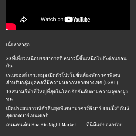
เนื้อหาล่าสุด
30 ที่เที่ยวเหนือบรรยากาศดี หนาวนี้ขึ้นเหนือไปต๊ะต่อนยอน
กัน
เรเนซองส์ เกาะสมุย เปิดตัวโปรโมชั่นห้องพักราคาพิเศษ
สำหรับกลุ่มบุคคลที่มีความหลากหลายทางเพศ (LGBT)
10 สนามกีฬาที่ใหญ่ที่สุดในโลก จัดอันดับตามความจุของฝูง
ชน
เปิดประสบการณ์ค่ำคืนสุดพิเศษ “บาคาร์ดี บาร์ ฮอปปิ้ง” กับ 3
สุดยอดบาร์เทนเดอร์
ถนนคนเดิน Hua Hin Night Market……ที่นี่มีแต่ของอร่อย