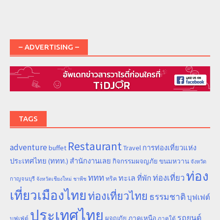
– ADVERTISING –
TAGS
Restaurant
adventure
การท่องเที่ยวแห่ง
buffet
Travel
ประเทศไทย (ททท.) สำนักงานเลย
ขนมหวาน
กิจกรรมผจญภัย
จังหวัด
ท่อง
ททท
ทะเล
ท่องเที่ยว
ที่พัก
ทริค
กาญจนบุรี
จังหวัดเชียงใหม่
ชาพีช
เที่ยวเมืองไทย
ท่องเที่ยวไทย
ธรรมชาติ
บุฟเฟต์
ประเทศไทย
รถยนต์
ภาคเหนือ
ผจญภัย
บุฟเฟ่ต์
ภาคใต้