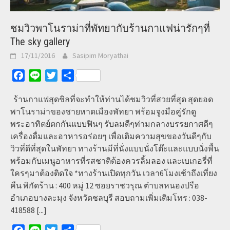
ชมวิวพาโนราม่าที่พัทยากับร้านกาแฟน่ารักๆที่
The sky gallery
17/11/2016
Sasipim Moryathai
Facebook
Line
Twitter
Share
ร้านกาแฟสุดชิลที่จะทำให้ท่านได้ชมวิวที่สวยที่สุด สุดยอด
พาโนราม่าของชายหาดเมืองพัทยา พร้อมจูงมือคู่รักดู
พระอาทิตย์ตกกันแบบฟินๆ รับลมดีๆท่ามกลางบรรยกาศดีๆ
เครื่องดื่มและอาหารอร่อยๆ เพื่อเติมความสุขของวันดีๆกับ
วิวที่ดีที่สุดในพัทยา ทางร้านมีที่นั่งแบบนั่งโต๊ะและแบบนั่งพื้น
พร้อมกับเมนูอาหารที่รสชาติต้องควรลิ้มลอง และเบเกอรี่ที่
ใครๆมาต้องติดใจ *ทางร้านเปิดทุกวัน เวลา6โมงเช้าถึงเที่ยง
คืน พิกัดร้าน : 400 หมู่ 12 ซอยราชวรุณ ตำบลหนองปรือ
อำเภอบางละมุง จังหวัดชลบุรี สอบถามเพิ่มเติมโทร : 038-
418588
[...]