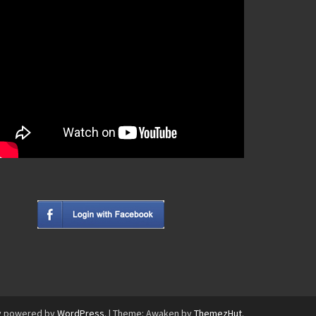
y powered by
WordPress
.
|
Theme: Awaken by
ThemezHut
.