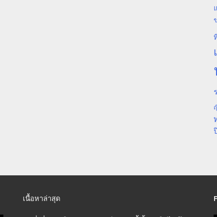
แ
ท
ร
ญ
ป
เนื้อหาล่าสุด