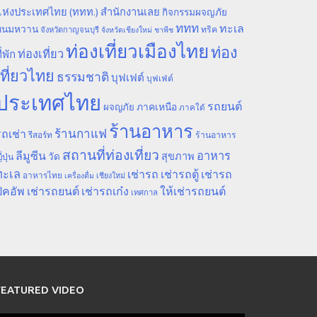
ห่งประเทศไทย (ททท.) สำนักงานเลย
กิจกรรมผจญภัย
ททท
ทะเล
ขนมหวาน
ทริค
จังหวัดกาญจนบุรี
จังหวัดเชียงใหม่
ชาพีช
ท่องเที่ยวเมืองไทย
ท่อง
ท่องเที่ยว
ี่พัก
เที่ยวไทย
ธรรมชาติ
บุฟเฟต์
บุฟเฟ่ต์
ประเทศไทย
รถยนต์
ภาคเหนือ
ผจญภัย
ภาคใต้
ร้านอาหาร
ร้านกาแฟ
ถเช่า
รีสอร์ท
ร้านอาหาร
สถานที่ท่องเที่ยว
ลีมูซีน
อาหาร
สุขภาพ
วัด
ี่ปุ่น
ทะเล
เช่ารถ
เช่ารถตู้
เช่ารถ
อาหารไทย
เชียงใหม่
เครื่องดื่ม
ิคอัพ
เช่ารถยนต์
เช่ารถเก๋ง
ให้เช่ารถยนต์
เทศกาล
FEATURED VIDEO