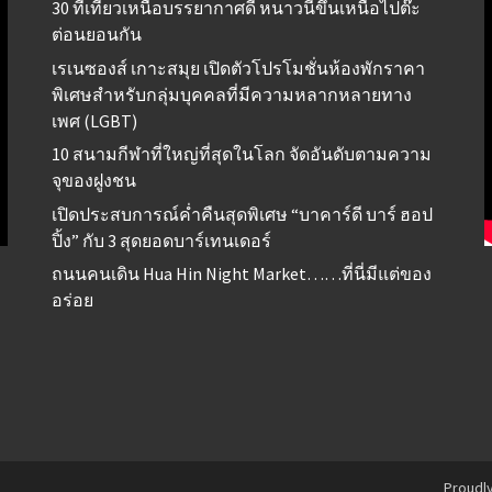
30 ที่เที่ยวเหนือบรรยากาศดี หนาวนี้ขึ้นเหนือไปต๊ะ
ต่อนยอนกัน
เรเนซองส์ เกาะสมุย เปิดตัวโปรโมชั่นห้องพักราคา
พิเศษสำหรับกลุ่มบุคคลที่มีความหลากหลายทาง
เพศ (LGBT)
10 สนามกีฬาที่ใหญ่ที่สุดในโลก จัดอันดับตามความ
จุของฝูงชน
เปิดประสบการณ์ค่ำคืนสุดพิเศษ “บาคาร์ดี บาร์ ฮอป
ปิ้ง” กับ 3 สุดยอดบาร์เทนเดอร์
ถนนคนเดิน Hua Hin Night Market……ที่นี่มีแต่ของ
อร่อย
Proudl