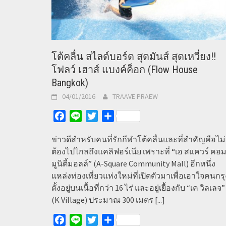
โต้คลื่น สไลด์บอร์ด สุดมันส์ สุดเหวี่ยง!!
โฟลว์ เฮาส์ แบงค์ค็อก (Flow House
Bangkok)
04/01/2016
TRAAVE PRAEW
Facebook
Line
Twitter
Share
ข่าวดีสำหรับคนที่รักกีฬาโต้คลื่นและที่สำคัญคือไม่
ต้องไปไกลถึงแคลิฟอร์เนีย เพราะที่ “เอ สแควร์ คอ
มูนิตี้มอลล์” (A-Square Community Mall) อีกหนึ่ง
แหล่งท่องเที่ยวแห่งใหม่ที่เปิดตัวมาเพื่อเอาใจคนกรุ
ตั้งอยู่บนเนื้อที่กว่า 16 ไร่ และอยู่เยื้องกับ “เค วิลเลจ”
(K Village) ประมาณ 300 เมตร
[...]
Facebook
Line
Twitter
Share