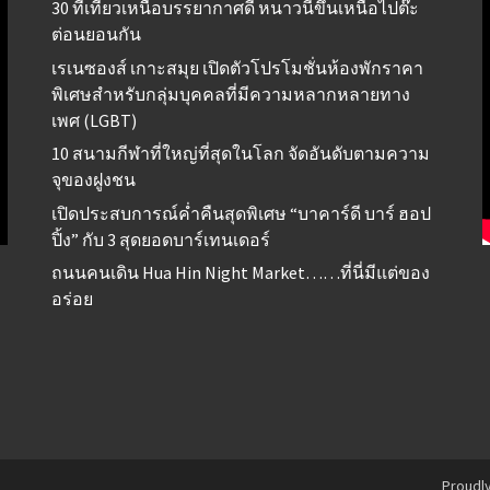
30 ที่เที่ยวเหนือบรรยากาศดี หนาวนี้ขึ้นเหนือไปต๊ะ
ต่อนยอนกัน
เรเนซองส์ เกาะสมุย เปิดตัวโปรโมชั่นห้องพักราคา
พิเศษสำหรับกลุ่มบุคคลที่มีความหลากหลายทาง
เพศ (LGBT)
10 สนามกีฬาที่ใหญ่ที่สุดในโลก จัดอันดับตามความ
จุของฝูงชน
เปิดประสบการณ์ค่ำคืนสุดพิเศษ “บาคาร์ดี บาร์ ฮอป
ปิ้ง” กับ 3 สุดยอดบาร์เทนเดอร์
ถนนคนเดิน Hua Hin Night Market……ที่นี่มีแต่ของ
อร่อย
Proudl