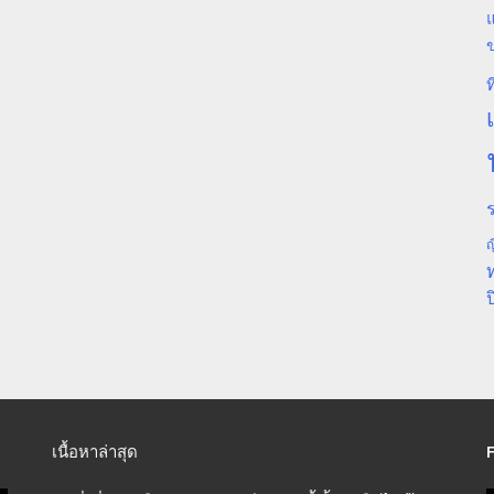
แ
ท
ร
ญ
ป
เนื้อหาล่าสุด