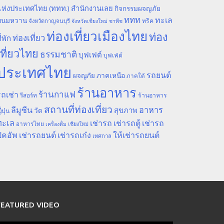
ห่งประเทศไทย (ททท.) สำนักงานเลย
กิจกรรมผจญภัย
ททท
ทะเล
ขนมหวาน
ทริค
จังหวัดกาญจนบุรี
จังหวัดเชียงใหม่
ชาพีช
ท่องเที่ยวเมืองไทย
ท่อง
ท่องเที่ยว
ี่พัก
เที่ยวไทย
ธรรมชาติ
บุฟเฟต์
บุฟเฟ่ต์
ประเทศไทย
รถยนต์
ภาคเหนือ
ผจญภัย
ภาคใต้
ร้านอาหาร
ร้านกาแฟ
ถเช่า
รีสอร์ท
ร้านอาหาร
สถานที่ท่องเที่ยว
ลีมูซีน
อาหาร
สุขภาพ
วัด
ี่ปุ่น
ทะเล
เช่ารถ
เช่ารถตู้
เช่ารถ
อาหารไทย
เชียงใหม่
เครื่องดื่ม
ิคอัพ
เช่ารถยนต์
เช่ารถเก๋ง
ให้เช่ารถยนต์
เทศกาล
FEATURED VIDEO