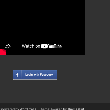
y powered by
WordPress
.
|
Theme: Awaken by
ThemezHut
.