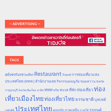
– ADVERTISING –
TAGS
Restaurant
adventure
การท่องเที่ยวแห่ง
buffet
Travel
ประเทศไทย (ททท.) สำนักงานเลย
ขนมหวาน
กิจกรรมผจญภัย
จังหวัด
ท่อง
ททท
ทะเล
ท่องเที่ยว
ที่พัก
ทริค
กาญจนบุรี
จังหวัดเชียงใหม่
ชาพีช
เที่ยวเมืองไทย
ท่องเที่ยวไทย
ธรรมชาติ
บุฟเฟต์
ประเทศไทย
รถยนต์
ภาคเหนือ
ผจญภัย
บุฟเฟ่ต์
ภาคใต้