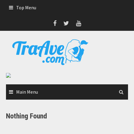
Skip
Top Menu
to
content
Main Menu
Nothing Found