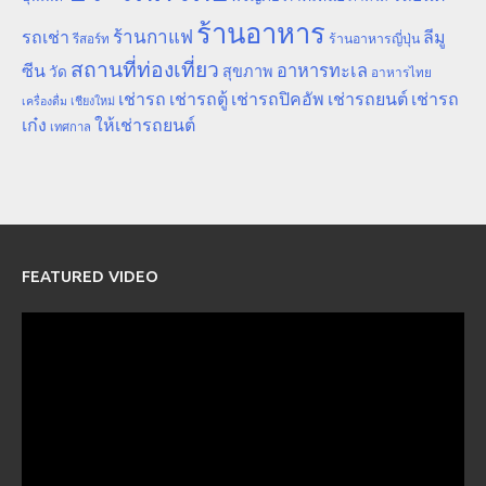
ร้านอาหาร
ร้านกาแฟ
รถเช่า
ลีมู
รีสอร์ท
ร้านอาหารญี่ปุ่น
สถานที่ท่องเที่ยว
ซีน
อาหารทะเล
สุขภาพ
วัด
อาหารไทย
เช่ารถ
เช่ารถตู้
เช่ารถปิคอัพ
เช่ารถยนต์
เช่ารถ
เชียงใหม่
เครื่องดื่ม
เก๋ง
ให้เช่ารถยนต์
เทศกาล
FEATURED VIDEO