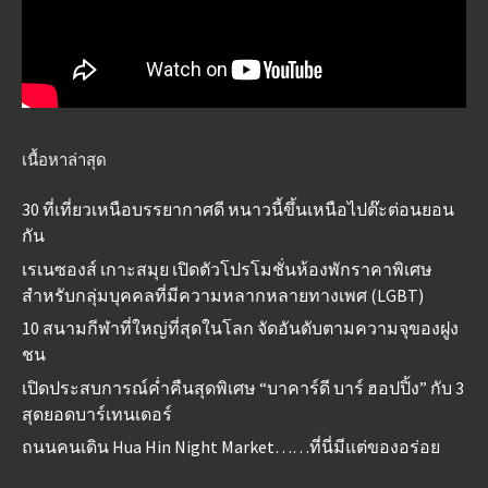
เนื้อหาล่าสุด
30 ที่เที่ยวเหนือบรรยากาศดี หนาวนี้ขึ้นเหนือไปต๊ะต่อนยอน
กัน
เรเนซองส์ เกาะสมุย เปิดตัวโปรโมชั่นห้องพักราคาพิเศษ
สำหรับกลุ่มบุคคลที่มีความหลากหลายทางเพศ (LGBT)
10 สนามกีฬาที่ใหญ่ที่สุดในโลก จัดอันดับตามความจุของฝูง
ชน
เปิดประสบการณ์ค่ำคืนสุดพิเศษ “บาคาร์ดี บาร์ ฮอปปิ้ง” กับ 3
สุดยอดบาร์เทนเดอร์
ถนนคนเดิน Hua Hin Night Market……ที่นี่มีแต่ของอร่อย