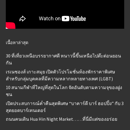
เนื้อหาล่าสุด
30 ที่เที่ยวเหนือบรรยากาศดี หนาวนี้ขึ้นเหนือไปต๊ะต่อนยอน
กัน
เรเนซองส์ เกาะสมุย เปิดตัวโปรโมชั่นห้องพักราคาพิเศษ
สำหรับกลุ่มบุคคลที่มีความหลากหลายทางเพศ (LGBT)
10 สนามกีฬาที่ใหญ่ที่สุดในโลก จัดอันดับตามความจุของฝูง
ชน
เปิดประสบการณ์ค่ำคืนสุดพิเศษ “บาคาร์ดี บาร์ ฮอปปิ้ง” กับ 3
สุดยอดบาร์เทนเดอร์
ถนนคนเดิน Hua Hin Night Market……ที่นี่มีแต่ของอร่อย