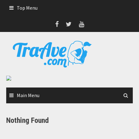
Skip
Top Menu
to
content
Main Menu
Nothing Found