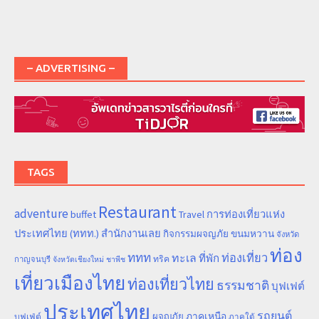
– ADVERTISING –
TAGS
Restaurant
adventure
การท่องเที่ยวแห่ง
buffet
Travel
ประเทศไทย (ททท.) สำนักงานเลย
ขนมหวาน
กิจกรรมผจญภัย
จังหวัด
ท่อง
ททท
ทะเล
ท่องเที่ยว
ที่พัก
ทริค
กาญจนบุรี
จังหวัดเชียงใหม่
ชาพีช
เที่ยวเมืองไทย
ท่องเที่ยวไทย
ธรรมชาติ
บุฟเฟต์
ประเทศไทย
รถยนต์
ภาคเหนือ
ผจญภัย
บุฟเฟ่ต์
ภาคใต้