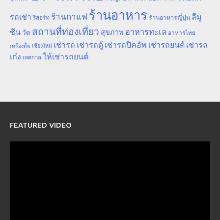
ร้านอาหาร
ร้านกาแฟ
รถเช่า
ลีมู
รีสอร์ท
ร้านอาหารญี่ปุ่น
สถานที่ท่องเที่ยว
ซีน
อาหารทะเล
สุขภาพ
วัด
อาหารไทย
เช่ารถ
เช่ารถตู้
เช่ารถปิคอัพ
เช่ารถยนต์
เช่ารถ
เชียงใหม่
เครื่องดื่ม
เก๋ง
ให้เช่ารถยนต์
เทศกาล
FEATURED VIDEO