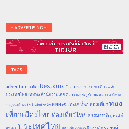
– ADVERTISING –
TAGS
Restaurant
adventure
การท่องเที่ยวแห่ง
buffet
Travel
ประเทศไทย (ททท.) สำนักงานเลย
ขนมหวาน
กิจกรรมผจญภัย
จังหวัด
ท่อง
ททท
ทะเล
ท่องเที่ยว
ที่พัก
ทริค
กาญจนบุรี
จังหวัดเชียงใหม่
ชาพีช
เที่ยวเมืองไทย
ท่องเที่ยวไทย
ธรรมชาติ
บุฟเฟต์
ประเทศไทย
รถยนต์
ภาคเหนือ
ผจญภัย
บุฟเฟ่ต์
ภาคใต้