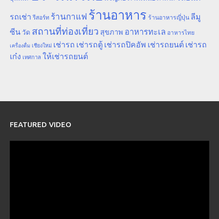
ร้านอาหาร
ร้านกาแฟ
รถเช่า
ลีมู
รีสอร์ท
ร้านอาหารญี่ปุ่น
สถานที่ท่องเที่ยว
ซีน
อาหารทะเล
สุขภาพ
วัด
อาหารไทย
เช่ารถ
เช่ารถตู้
เช่ารถปิคอัพ
เช่ารถยนต์
เช่ารถ
เชียงใหม่
เครื่องดื่ม
เก๋ง
ให้เช่ารถยนต์
เทศกาล
FEATURED VIDEO