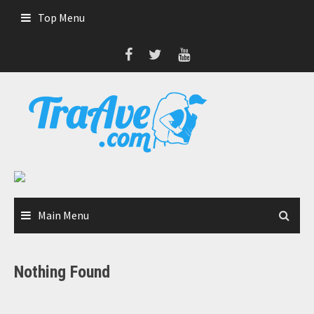
Skip
Top Menu
to
content
Main Menu
Nothing Found