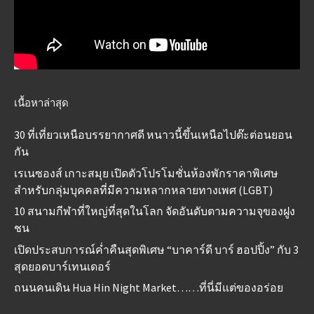
เนื้อหาล่าสุด
30 ที่เที่ยวเหนือบรรยากาศดี หนาวนี้ขึ้นเหนือไปต๊ะต่อนยอน
กัน
เรเนซองส์ เกาะสมุย เปิดตัวโปรโมชั่นห้องพักราคาพิเศษ
สำหรับกลุ่มบุคคลที่มีความหลากหลายทางเพศ (LGBT)
10 สนามกีฬาที่ใหญ่ที่สุดในโลก จัดอันดับตามความจุของฝูง
ชน
เปิดประสบการณ์ค่ำคืนสุดพิเศษ “บาคาร์ดี บาร์ ฮอปปิ้ง” กับ 3
สุดยอดบาร์เทนเดอร์
ถนนคนเดิน Hua Hin Night Market……ที่นี่มีแต่ของอร่อย