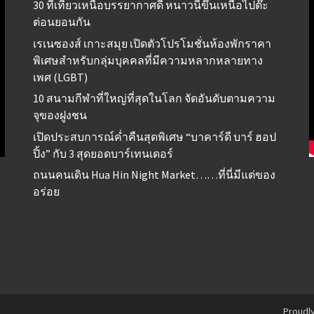
30 ที่เที่ยวเหนือบรรยากาศดี หนาวนี้ขึ้นเหนือไปต๊ะ
ต่อนยอนกัน
เรเนซองส์ เกาะสมุย เปิดตัวโปรโมชั่นห้องพักราคา
พิเศษสำหรับกลุ่มบุคคลที่มีความหลากหลายทาง
เพศ (LGBT)
10 สนามกีฬาที่ใหญ่ที่สุดในโลก จัดอันดับตามความ
จุของฝูงชน
เปิดประสบการณ์ค่ำคืนสุดพิเศษ “บาคาร์ดี บาร์ ฮอป
ปิ้ง” กับ 3 สุดยอดบาร์เทนเดอร์
ถนนคนเดิน Hua Hin Night Market……ที่นี่มีแต่ของ
อร่อย
Proudl