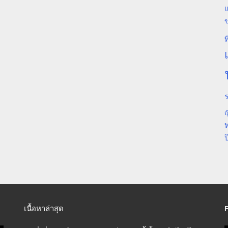
แ
ท
ร
ญ
ป
เนื้อหาล่าสุด