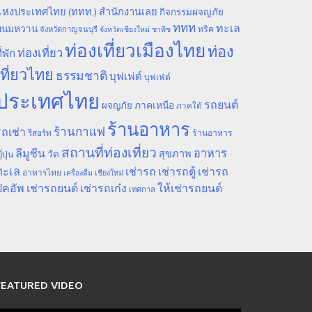
ห่งประเทศไทย (ททท.) สำนักงานเลย
กิจกรรมผจญภัย
ททท
ทะเล
ขนมหวาน
ทริค
จังหวัดกาญจนบุรี
จังหวัดเชียงใหม่
ชาพีช
ท่องเที่ยวเมืองไทย
ท่อง
ท่องเที่ยว
ี่พัก
เที่ยวไทย
ธรรมชาติ
บุฟเฟต์
บุฟเฟ่ต์
ประเทศไทย
รถยนต์
ภาคเหนือ
ผจญภัย
ภาคใต้
ร้านอาหาร
ร้านกาแฟ
ถเช่า
รีสอร์ท
ร้านอาหาร
สถานที่ท่องเที่ยว
ลีมูซีน
อาหาร
สุขภาพ
วัด
ี่ปุ่น
ทะเล
เช่ารถ
เช่ารถตู้
เช่ารถ
อาหารไทย
เชียงใหม่
เครื่องดื่ม
ิคอัพ
เช่ารถยนต์
เช่ารถเก๋ง
ให้เช่ารถยนต์
เทศกาล
FEATURED VIDEO