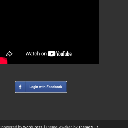
y powered by
WordPress
.
|
Theme: Awaken by
ThemezHut
.