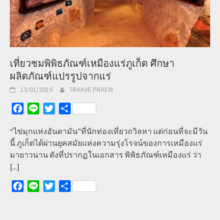
เที่ยวชมพิพิธภัณฑ์เหมืองแร่ภูเก็ต ศึกษา
ผลิตภัณฑ์แปรรูปจากแร่
13/01/2016
TRAAVE PRAEW
Facebook
Line
Twitter
Share
“ไข่มุกแห่งอันดามัน”ที่นักท่องเที่ยวถวิลหา แต่ก่อนที่จะมีวัน
นี้ ภูเก็ตได้ผ่านยุคสมัยแห่งความรุ่งโรจน์ของการเหมืองแร่
มายาวนาน ดังที่ปรากฏในเอกสาร พิพิธภัณฑ์เหมืองแร่ ว่า
[...]
Facebook
Line
Twitter
Share