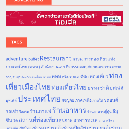
TAGS
Restaurant
adventure
การท่องเที่ยวแห่ง
buffet
Travel
ประเทศไทย (ททท.) สำนักงานเลย
ขนมหวาน
กิจกรรมผจญภัย
จังหวัด
ท่อง
ททท
ทะเล
ท่องเที่ยว
ที่พัก
ทริค
กาญจนบุรี
จังหวัดเชียงใหม่
ชาพีช
เที่ยวเมืองไทย
ท่องเที่ยวไทย
ธรรมชาติ
บุฟเฟต์
ประเทศไทย
รถยนต์
ภาคเหนือ
ผจญภัย
บุฟเฟ่ต์
ภาคใต้
ร้านอาหาร
ร้านกาแฟ
รถเช่า
ลีมู
รีสอร์ท
ร้านอาหารญี่ปุ่น
สถานที่ท่องเที่ยว
ซีน
อาหารทะเล
สุขภาพ
วัด
อาหารไทย
เช่ารถ
เช่ารถตู้
เช่ารถปิคอัพ
เช่ารถยนต์
เช่ารถ
เชียงใหม่
เครื่องดื่ม