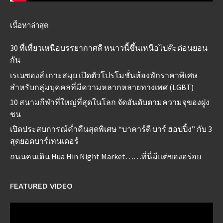
เนื้อหาล่าสุด
30 ที่เที่ยวเหนือบรรยากาศดี หนาวนี้ขึ้นเหนือไปต๊ะต่อนยอน
กัน
เรเนซองส์ เกาะสมุย เปิดตัวโปรโมชั่นห้องพักราคาพิเศษ
สำหรับกลุ่มบุคคลที่มีความหลากหลายทางเพศ (LGBT)
10 สนามกีฬาที่ใหญ่ที่สุดในโลก จัดอันดับตามความจุของฝูง
ชน
เปิดประสบการณ์ค่ำคืนสุดพิเศษ “บาคาร์ดี บาร์ ฮอปปิ้ง” กับ 3
สุดยอดบาร์เทนเดอร์
ถนนคนเดิน Hua Hin Night Market……ที่นี่มีแต่ของอร่อย
FEATURED VIDEO